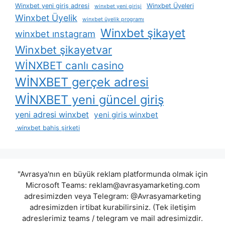
Winxbet yeni giriş adresi
Winxbet Üyeleri
winxbet yeni girişi
Winxbet Üyelik
winxbet üyelik programı
Winxbet şikayet
winxbet ınstagram
Winxbet şikayetvar
WİNXBET canlı casino
WİNXBET gerçek adresi
WİNXBET yeni güncel giriş
yeni adresi winxbet
yeni giris winxbet
winxbet bahis şirketi
"Avrasya'nın en büyük reklam platformunda olmak için
Microsoft Teams:
reklam@avrasyamarketing.com
adresimizden veya Telegram: @Avrasyamarketing
adresimizden irtibat kurabilirsiniz. (Tek iletişim
adreslerimiz teams / telegram ve mail adresimizdir.