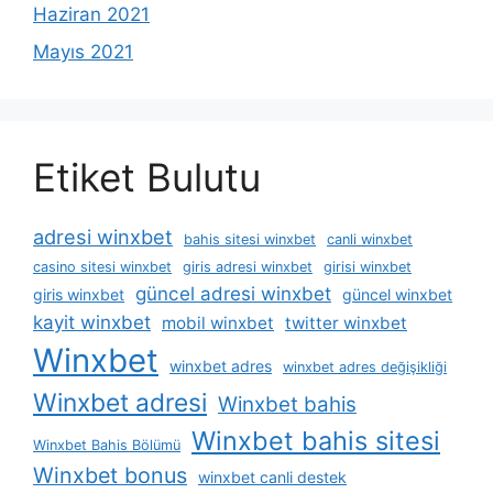
Haziran 2021
Mayıs 2021
Etiket Bulutu
adresi winxbet
bahis sitesi winxbet
canli winxbet
casino sitesi winxbet
giris adresi winxbet
girisi winxbet
güncel adresi winxbet
giris winxbet
güncel winxbet
kayit winxbet
mobil winxbet
twitter winxbet
Winxbet
winxbet adres
winxbet adres değişikliği
Winxbet adresi
Winxbet bahis
Winxbet bahis sitesi
Winxbet Bahis Bölümü
Winxbet bonus
winxbet canli destek