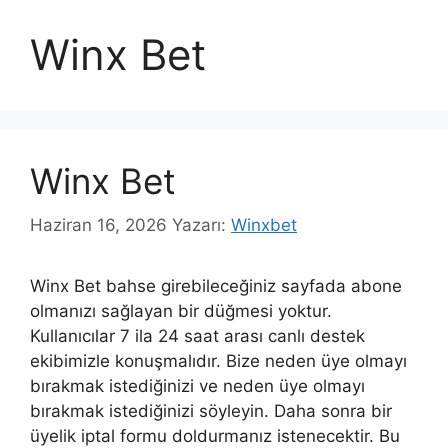
Winx Bet
Winx Bet
Haziran 16, 2026
Yazarı:
Winxbet
Winx Bet bahse girebileceğiniz sayfada abone
olmanızı sağlayan bir düğmesi yoktur.
Kullanıcılar 7 ila 24 saat arası canlı destek
ekibimizle konuşmalıdır. Bize neden üye olmayı
bırakmak istediğinizi ve neden üye olmayı
bırakmak istediğinizi söyleyin. Daha sonra bir
üyelik iptal formu doldurmanız istenecektir. Bu