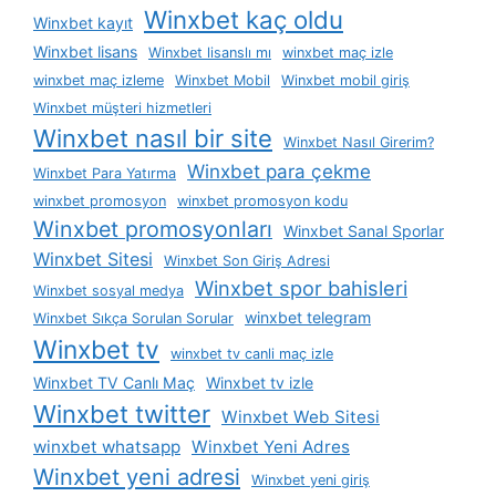
Winxbet kaç oldu
Winxbet kayıt
Winxbet lisans
Winxbet lisanslı mı
winxbet maç izle
winxbet maç izleme
Winxbet Mobil
Winxbet mobil giriş
Winxbet müşteri hizmetleri
Winxbet nasıl bir site
Winxbet Nasıl Girerim?
Winxbet para çekme
Winxbet Para Yatırma
winxbet promosyon
winxbet promosyon kodu
Winxbet promosyonları
Winxbet Sanal Sporlar
Winxbet Sitesi
Winxbet Son Giriş Adresi
Winxbet spor bahisleri
Winxbet sosyal medya
winxbet telegram
Winxbet Sıkça Sorulan Sorular
Winxbet tv
winxbet tv canli maç izle
Winxbet TV Canlı Maç
Winxbet tv izle
Winxbet twitter
Winxbet Web Sitesi
winxbet whatsapp
Winxbet Yeni Adres
Winxbet yeni adresi
Winxbet yeni giriş