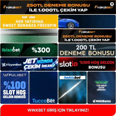
×
WINXBET GİRİŞ İÇİN TIKLAYINIZ!