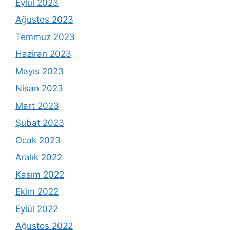
Eylül 2023
Ağustos 2023
Temmuz 2023
Haziran 2023
Mayıs 2023
Nisan 2023
Mart 2023
Şubat 2023
Ocak 2023
Aralık 2022
Kasım 2022
Ekim 2022
Eylül 2022
Ağustos 2022