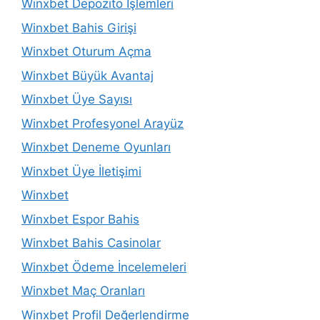
Winxbet Depozito İşlemleri
Winxbet Bahis Girişi
Winxbet Oturum Açma
Winxbet Büyük Avantaj
Winxbet Üye Sayısı
Winxbet Profesyonel Arayüz
Winxbet Deneme Oyunları
Winxbet Üye İletişimi
Winxbet
Winxbet Espor Bahis
Winxbet Bahis Casinolar
Winxbet Ödeme İncelemeleri
Winxbet Maç Oranları
Winxbet Profil Değerlendirme