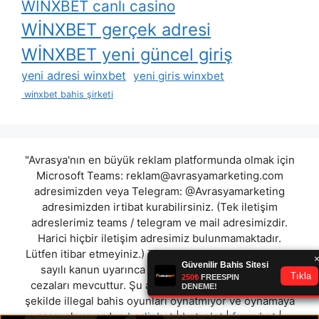
WİNXBET canlı casino
WİNXBET gerçek adresi
WİNXBET yeni güncel giriş
yeni adresi winxbet
yeni giris winxbet
winxbet bahis şirketi
"Avrasya'nın en büyük reklam platformunda olmak için
Microsoft Teams:
reklam@avrasyamarketing.com
adresimizden veya Telegram: @Avrasyamarketing
adresimizden irtibat kurabilirsiniz. (Tek iletişim
adreslerimiz teams / telegram ve mail adresimizdir.
Harici hiçbir iletişim adresimiz bulunmamaktadır.
Lütfen itibar etmeyiniz.) Türkiye yasalarına göre 7258
sayılı kanun uyarınca yasa dışı bahis oynamanın
cezaları mevcuttur. Şu an bulunduğunuz site hiç bir
şekilde illegal bahis oyunları oynatmıyor ve oynamaya
aracı olmuyordur.
berlinbet
|
betxslot
|
favexbet
|