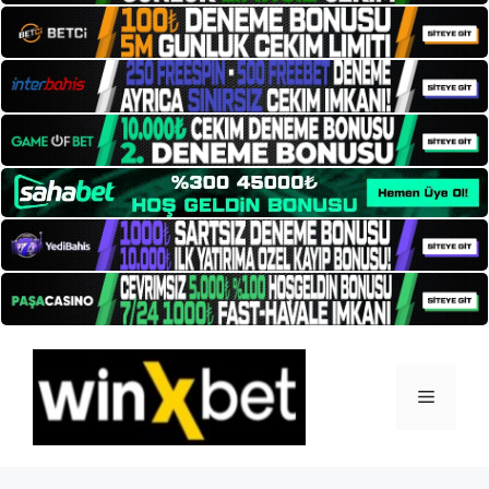
İçeriğe
atla
Menü