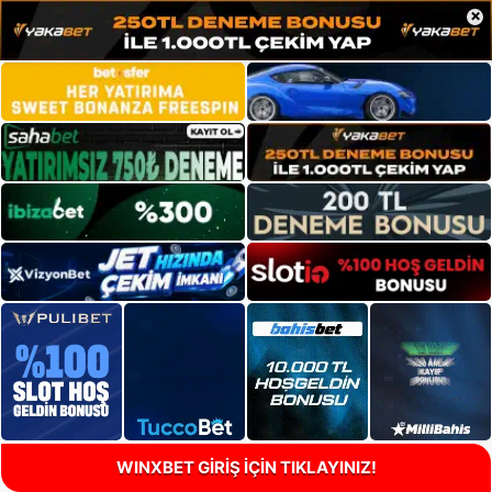
×
WINXBET GİRİŞ İÇİN TIKLAYINIZ!