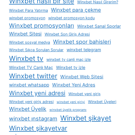
Winxbet nasıl bir site
Winxbet Nasıl Girerim?
Winxbet para çekme
Winxbet Para Yatırma
winxbet promosyon
winxbet promosyon kodu
Winxbet promosyonları
Winxbet Sanal Sporlar
Winxbet Sitesi
Winxbet Son Giriş Adresi
Winxbet spor bahisleri
Winxbet sosyal medya
winxbet telegram
Winxbet Sıkça Sorulan Sorular
Winxbet tv
winxbet tv canli maç izle
Winxbet TV Canlı Maç
Winxbet tv izle
Winxbet twitter
Winxbet Web Sitesi
winxbet whatsapp
Winxbet Yeni Adres
Winxbet yeni adresi
Winxbet yeni giriş
Winxbet yeni giriş adresi
Winxbet Üyeleri
winxbet yeni girişi
Winxbet Üyelik
winxbet üyelik programı
Winxbet şikayet
winxbet ınstagram
Winxbet şikayetvar