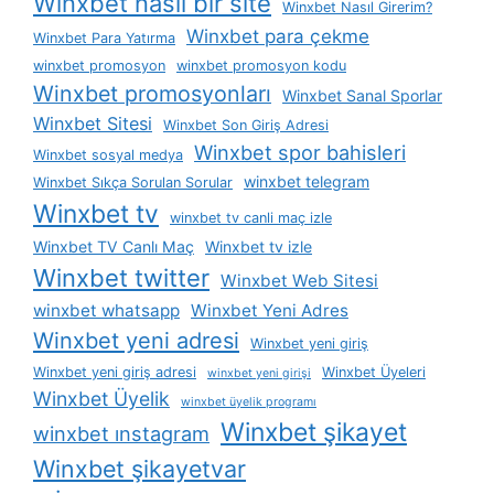
Winxbet nasıl bir site
Winxbet Nasıl Girerim?
Winxbet para çekme
Winxbet Para Yatırma
winxbet promosyon
winxbet promosyon kodu
Winxbet promosyonları
Winxbet Sanal Sporlar
Winxbet Sitesi
Winxbet Son Giriş Adresi
Winxbet spor bahisleri
Winxbet sosyal medya
winxbet telegram
Winxbet Sıkça Sorulan Sorular
Winxbet tv
winxbet tv canli maç izle
Winxbet TV Canlı Maç
Winxbet tv izle
Winxbet twitter
Winxbet Web Sitesi
winxbet whatsapp
Winxbet Yeni Adres
Winxbet yeni adresi
Winxbet yeni giriş
Winxbet yeni giriş adresi
Winxbet Üyeleri
winxbet yeni girişi
Winxbet Üyelik
winxbet üyelik programı
Winxbet şikayet
winxbet ınstagram
Winxbet şikayetvar