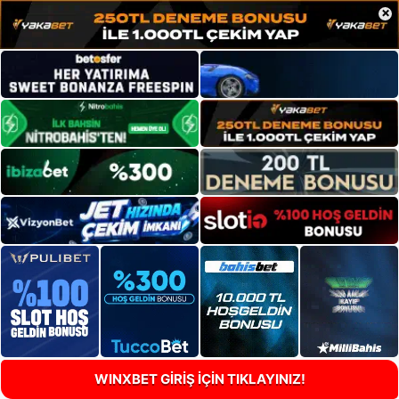
×
WINXBET GİRİŞ İÇİN TIKLAYINIZ!