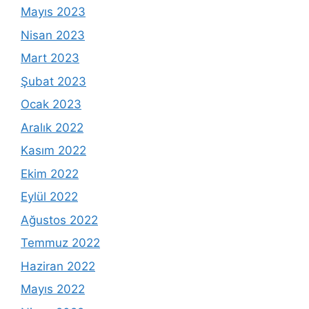
Mayıs 2023
Nisan 2023
Mart 2023
Şubat 2023
Ocak 2023
Aralık 2022
Kasım 2022
Ekim 2022
Eylül 2022
Ağustos 2022
Temmuz 2022
Haziran 2022
Mayıs 2022