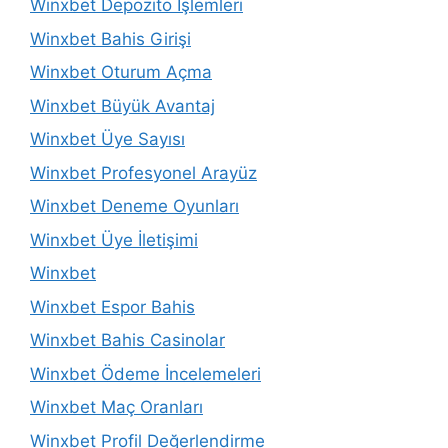
Winxbet Depozito İşlemleri
Winxbet Bahis Girişi
Winxbet Oturum Açma
Winxbet Büyük Avantaj
Winxbet Üye Sayısı
Winxbet Profesyonel Arayüz
Winxbet Deneme Oyunları
Winxbet Üye İletişimi
Winxbet
Winxbet Espor Bahis
Winxbet Bahis Casinolar
Winxbet Ödeme İncelemeleri
Winxbet Maç Oranları
Winxbet Profil Değerlendirme