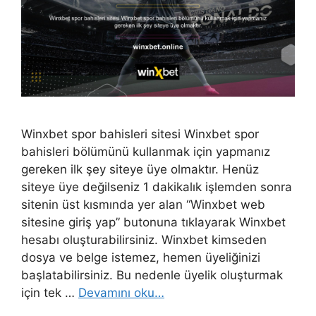
Winxbet spor bahisleri sitesi Winxbet spor
bahisleri bölümünü kullanmak için yapmanız
gereken ilk şey siteye üye olmaktır. Henüz
siteye üye değilseniz 1 dakikalık işlemden sonra
sitenin üst kısmında yer alan “Winxbet web
sitesine giriş yap” butonuna tıklayarak Winxbet
hesabı oluşturabilirsiniz. Winxbet kimseden
dosya ve belge istemez, hemen üyeliğinizi
başlatabilirsiniz. Bu nedenle üyelik oluşturmak
için tek …
Devamını oku…