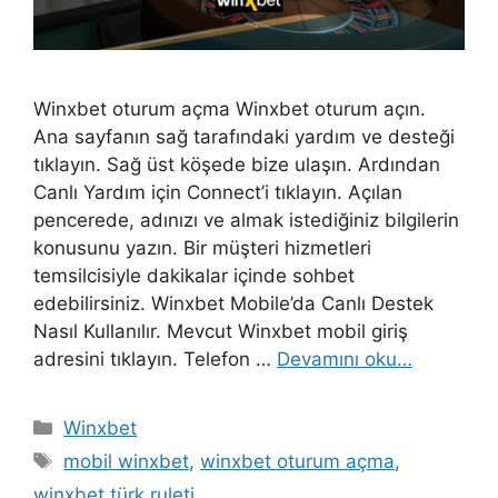
Winxbet oturum açma Winxbet oturum açın.
Ana sayfanın sağ tarafındaki yardım ve desteği
tıklayın. Sağ üst köşede bize ulaşın. Ardından
Canlı Yardım için Connect’i tıklayın. Açılan
pencerede, adınızı ve almak istediğiniz bilgilerin
konusunu yazın. Bir müşteri hizmetleri
temsilcisiyle dakikalar içinde sohbet
edebilirsiniz. Winxbet Mobile’da Canlı Destek
Nasıl Kullanılır. Mevcut Winxbet mobil giriş
adresini tıklayın. Telefon …
Devamını oku…
Kategoriler
Winxbet
Etiketler
mobil winxbet
,
winxbet oturum açma
,
winxbet türk ruleti