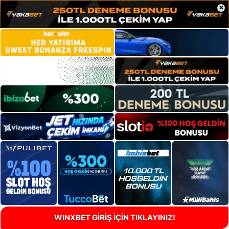
×
WINXBET GİRİŞ İÇİN TIKLAYINIZ!