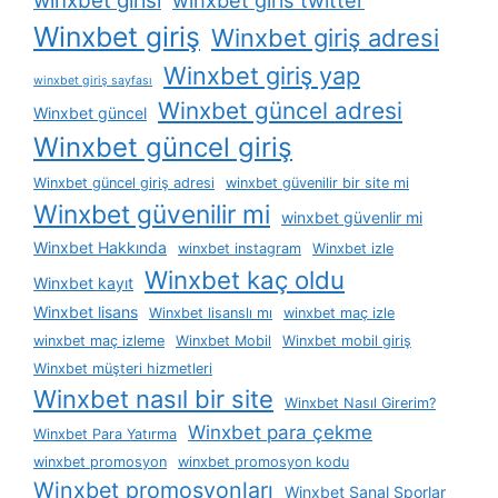
winxbet girisi
winxbet giris twitter
Winxbet giriş
Winxbet giriş adresi
Winxbet giriş yap
winxbet giriş sayfası
Winxbet güncel adresi
Winxbet güncel
Winxbet güncel giriş
Winxbet güncel giriş adresi
winxbet güvenilir bir site mi
Winxbet güvenilir mi
winxbet güvenlir mi
Winxbet Hakkında
winxbet instagram
Winxbet izle
Winxbet kaç oldu
Winxbet kayıt
Winxbet lisans
Winxbet lisanslı mı
winxbet maç izle
winxbet maç izleme
Winxbet Mobil
Winxbet mobil giriş
Winxbet müşteri hizmetleri
Winxbet nasıl bir site
Winxbet Nasıl Girerim?
Winxbet para çekme
Winxbet Para Yatırma
winxbet promosyon
winxbet promosyon kodu
Winxbet promosyonları
Winxbet Sanal Sporlar