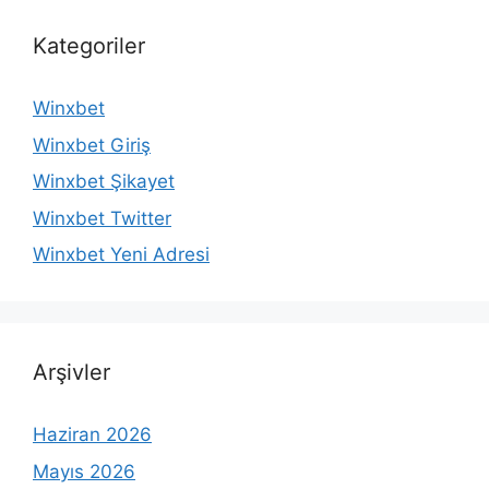
Kategoriler
Winxbet
Winxbet Giriş
Winxbet Şikayet
Winxbet Twitter
Winxbet Yeni Adresi
Arşivler
Haziran 2026
Mayıs 2026