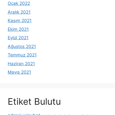
Ocak 2022
Aralık 2021
Kasım 2021
Ekim 2021
Eylül 2021
Ağustos 2021
Temmuz 2021
Haziran 2021
Mayıs 2021
Etiket Bulutu