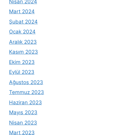
Nisan 2024
Mart 2024
Şubat 2024
Ocak 2024
Aralık 2023
Kasım 2023
Ekim 2023
Eylül 2023
Ağustos 2023
Temmuz 2023
Haziran 2023
Mayıs 2023
Nisan 2023
Mart 2023