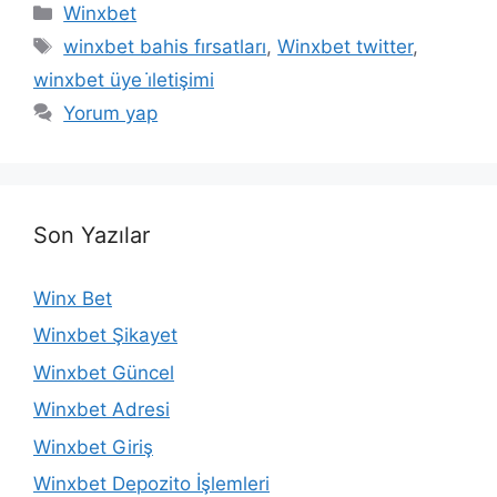
Kategoriler
Winxbet
Etiketler
winxbet bahis fırsatları
,
Winxbet twitter
,
winxbet üye i̇letişimi
Yorum yap
Son Yazılar
Winx Bet
Winxbet Şikayet
Winxbet Güncel
Winxbet Adresi
Winxbet Giriş
Winxbet Depozito İşlemleri