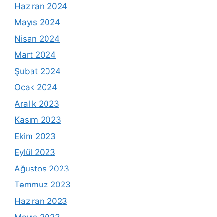
Haziran 2024
Mayıs 2024
Nisan 2024
Mart 2024
Şubat 2024
Ocak 2024
Aralık 2023
Kasım 2023
Ekim 2023
Eylül 2023
Ağustos 2023
Temmuz 2023
Haziran 2023