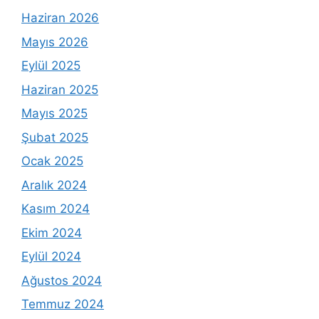
Haziran 2026
Mayıs 2026
Eylül 2025
Haziran 2025
Mayıs 2025
Şubat 2025
Ocak 2025
Aralık 2024
Kasım 2024
Ekim 2024
Eylül 2024
Ağustos 2024
Temmuz 2024