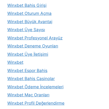
Winxbet Bahis Girişi
Winxbet Oturum Açma
Winxbet Büyük Avantaj
Winxbet Üye Sayısı
Winxbet Profesyonel Arayüz
Winxbet Deneme Oyunları
Winxbet Üye İletişimi
Winxbet
Winxbet Espor Bahis
Winxbet Bahis Casinolar
Winxbet Ödeme İncelemeleri
Winxbet Maç Oranları
Winxbet Profil Değerlendirme