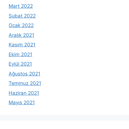
Mart 2022
Şubat 2022
Ocak 2022
Aralık 2021
Kasım 2021
Ekim 2021
Eylül 2021
Ağustos 2021
Temmuz 2021
Haziran 2021
Mayıs 2021