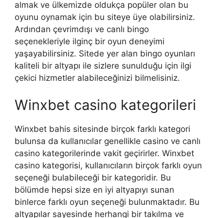
almak ve ülkemizde oldukça popüler olan bu
oyunu oynamak için bu siteye üye olabilirsiniz.
Ardından çevrimdışı ve canlı bingo
seçenekleriyle ilginç bir oyun deneyimi
yaşayabilirsiniz. Sitede yer alan bingo oyunları
kaliteli bir altyapı ile sizlere sunulduğu için ilgi
çekici hizmetler alabileceğinizi bilmelisiniz.
Winxbet casino kategorileri
Winxbet bahis sitesinde birçok farklı kategori
bulunsa da kullanıcılar genellikle casino ve canlı
casino kategorilerinde vakit geçirirler. Winxbet
casino kategorisi, kullanıcıların birçok farklı oyun
seçeneği bulabileceği bir kategoridir. Bu
bölümde hepsi size en iyi altyapıyı sunan
binlerce farklı oyun seçeneği bulunmaktadır. Bu
altyapılar sayesinde herhangi bir takılma ve