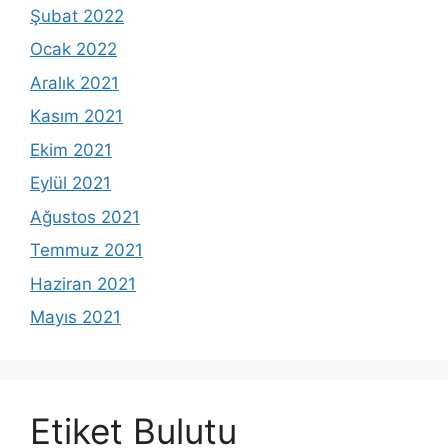
Şubat 2022
Ocak 2022
Aralık 2021
Kasım 2021
Ekim 2021
Eylül 2021
Ağustos 2021
Temmuz 2021
Haziran 2021
Mayıs 2021
Etiket Bulutu