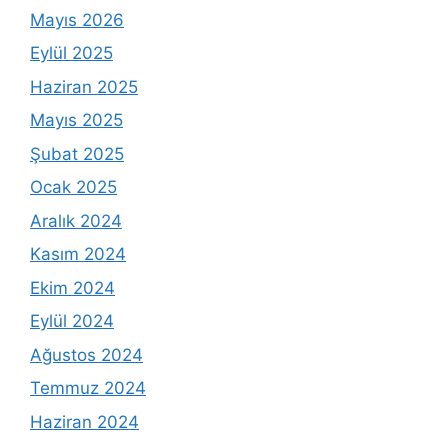
Mayıs 2026
Eylül 2025
Haziran 2025
Mayıs 2025
Şubat 2025
Ocak 2025
Aralık 2024
Kasım 2024
Ekim 2024
Eylül 2024
Ağustos 2024
Temmuz 2024
Haziran 2024