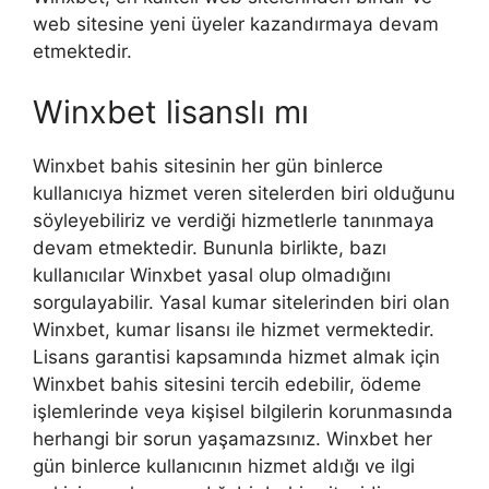
web sitesine yeni üyeler kazandırmaya devam
etmektedir.
Winxbet lisanslı mı
Winxbet bahis sitesinin her gün binlerce
kullanıcıya hizmet veren sitelerden biri olduğunu
söyleyebiliriz ve verdiği hizmetlerle tanınmaya
devam etmektedir. Bununla birlikte, bazı
kullanıcılar Winxbet yasal olup olmadığını
sorgulayabilir. Yasal kumar sitelerinden biri olan
Winxbet, kumar lisansı ile hizmet vermektedir.
Lisans garantisi kapsamında hizmet almak için
Winxbet bahis sitesini tercih edebilir, ödeme
işlemlerinde veya kişisel bilgilerin korunmasında
herhangi bir sorun yaşamazsınız. Winxbet her
gün binlerce kullanıcının hizmet aldığı ve ilgi