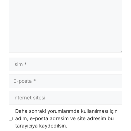
İsim
E-
posta
İnternet
sitesi
Daha sonraki yorumlarımda kullanılması için
adım, e-posta adresim ve site adresim bu
tarayıcıya kaydedilsin.