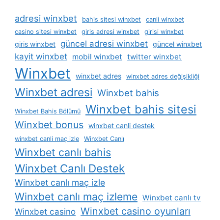
adresi winxbet
bahis sitesi winxbet
canli winxbet
casino sitesi winxbet
giris adresi winxbet
girisi winxbet
güncel adresi winxbet
giris winxbet
güncel winxbet
kayit winxbet
mobil winxbet
twitter winxbet
Winxbet
winxbet adres
winxbet adres değişikliği
Winxbet adresi
Winxbet bahis
Winxbet bahis sitesi
Winxbet Bahis Bölümü
Winxbet bonus
winxbet canli destek
winxbet canli maç izle
Winxbet Canlı
Winxbet canlı bahis
Winxbet Canlı Destek
Winxbet canlı maç izle
Winxbet canlı maç izleme
Winxbet canlı tv
Winxbet casino oyunları
Winxbet casino