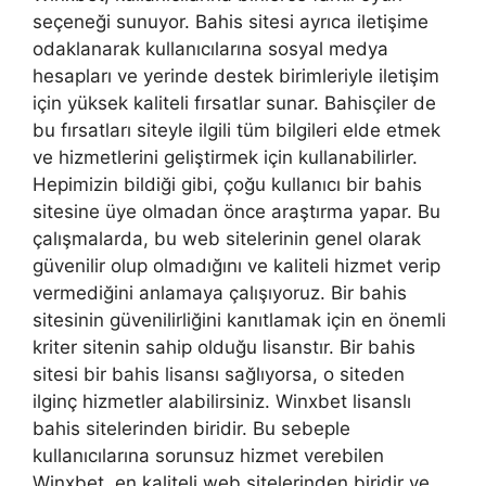
seçeneği sunuyor. Bahis sitesi ayrıca iletişime
odaklanarak kullanıcılarına sosyal medya
hesapları ve yerinde destek birimleriyle iletişim
için yüksek kaliteli fırsatlar sunar. Bahisçiler de
bu fırsatları siteyle ilgili tüm bilgileri elde etmek
ve hizmetlerini geliştirmek için kullanabilirler.
Hepimizin bildiği gibi, çoğu kullanıcı bir bahis
sitesine üye olmadan önce araştırma yapar. Bu
çalışmalarda, bu web sitelerinin genel olarak
güvenilir olup olmadığını ve kaliteli hizmet verip
vermediğini anlamaya çalışıyoruz. Bir bahis
sitesinin güvenilirliğini kanıtlamak için en önemli
kriter sitenin sahip olduğu lisanstır. Bir bahis
sitesi bir bahis lisansı sağlıyorsa, o siteden
ilginç hizmetler alabilirsiniz. Winxbet lisanslı
bahis sitelerinden biridir. Bu sebeple
kullanıcılarına sorunsuz hizmet verebilen
Winxbet, en kaliteli web sitelerinden biridir ve