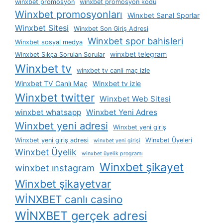
winxbet promosyon
winxbet promosyon kodu
Winxbet promosyonları
Winxbet Sanal Sporlar
Winxbet Sitesi
Winxbet Son Giriş Adresi
Winxbet spor bahisleri
Winxbet sosyal medya
winxbet telegram
Winxbet Sıkça Sorulan Sorular
Winxbet tv
winxbet tv canli maç izle
Winxbet TV Canlı Maç
Winxbet tv izle
Winxbet twitter
Winxbet Web Sitesi
winxbet whatsapp
Winxbet Yeni Adres
Winxbet yeni adresi
Winxbet yeni giriş
Winxbet yeni giriş adresi
Winxbet Üyeleri
winxbet yeni girişi
Winxbet Üyelik
winxbet üyelik programı
Winxbet şikayet
winxbet ınstagram
Winxbet şikayetvar
WİNXBET canlı casino
WİNXBET gerçek adresi