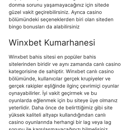
donma sorunu yaşamayacağınız için sitede
güzel vakit geçirebilirsiniz. Ayrıca casino
bölümündeki seçeneklerden biri olan siteden
bingo bonusları da alabilirsiniz
Winxbet Kumarhanesi
Winxbet bahis sitesi en popüler bahis
sitelerinden biridir ve aynı zamanda canlı casino
kategorisine de sahiptir. Winxbet canlı casino
bölümünde, kullanıcılar gerçek krupiyeler ve
gerçek rakipler eşliğinde ilginç çevrimiçi oyunlar
oynayabilirler. İyi vakit geçirmek ve bu
oyunlarda eğlenmek için bu siteye üye olmanız
yeterlidir. Daha önce de belirttiğimiz gibi site
yüksek kaliteli altyapı kullandığından canlı
casino oyunlarında herhangi bir lag veya lag
sorunu ile karşılaşmayacağınızı bilmelisiniz.