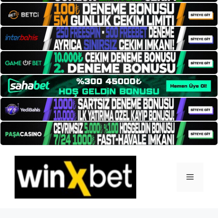
İçeriğe
atla
Menü