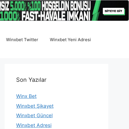
Winxbet Twitter
Winxbet Yeni Adresi
Son Yazılar
Winx Bet
Winxbet Şikayet
Winxbet Güncel
Winxbet Adresi