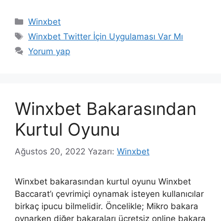
Kategoriler
Winxbet
Etiketler
Winxbet Twitter İçin Uygulaması Var Mı
Yorum yap
Winxbet Bakarasından
Kurtul Oyunu
Ağustos 20, 2022
Yazarı:
Winxbet
Winxbet bakarasından kurtul oyunu Winxbet
Baccarat’ı çevrimiçi oynamak isteyen kullanıcılar
birkaç ipucu bilmelidir. Öncelikle; Mikro bakara
oynarken diğer bakaraları ücretsiz online bakara