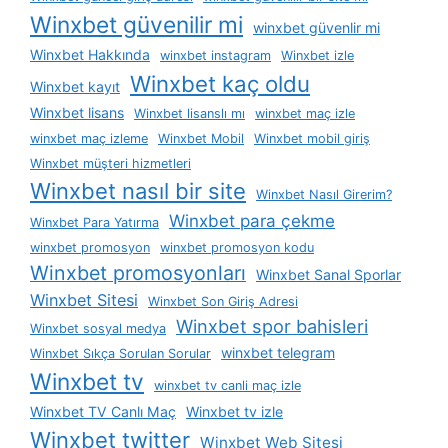
Winxbet güvenilir mi
winxbet güvenlir mi
Winxbet Hakkında
winxbet instagram
Winxbet izle
Winxbet kaç oldu
Winxbet kayıt
Winxbet lisans
Winxbet lisanslı mı
winxbet maç izle
winxbet maç izleme
Winxbet Mobil
Winxbet mobil giriş
Winxbet müşteri hizmetleri
Winxbet nasıl bir site
Winxbet Nasıl Girerim?
Winxbet para çekme
Winxbet Para Yatırma
winxbet promosyon
winxbet promosyon kodu
Winxbet promosyonları
Winxbet Sanal Sporlar
Winxbet Sitesi
Winxbet Son Giriş Adresi
Winxbet spor bahisleri
Winxbet sosyal medya
winxbet telegram
Winxbet Sıkça Sorulan Sorular
Winxbet tv
winxbet tv canli maç izle
Winxbet TV Canlı Maç
Winxbet tv izle
Winxbet twitter
Winxbet Web Sitesi