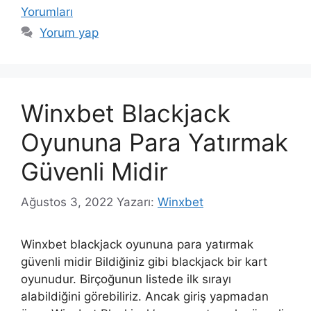
Yorumları
Yorum yap
Winxbet Blackjack
Oyununa Para Yatırmak
Güvenli Midir
Ağustos 3, 2022
Yazarı:
Winxbet
Winxbet blackjack oyununa para yatırmak
güvenli midir Bildiğiniz gibi blackjack bir kart
oyunudur. Birçoğunun listede ilk sırayı
alabildiğini görebiliriz. Ancak giriş yapmadan