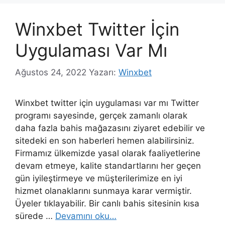
Winxbet Twitter İçin
Uygulaması Var Mı
Ağustos 24, 2022
Yazarı:
Winxbet
Winxbet twitter için uygulaması var mı Twitter
programı sayesinde, gerçek zamanlı olarak
daha fazla bahis mağazasını ziyaret edebilir ve
sitedeki en son haberleri hemen alabilirsiniz.
Firmamız ülkemizde yasal olarak faaliyetlerine
devam etmeye, kalite standartlarını her geçen
gün iyileştirmeye ve müşterilerimize en iyi
hizmet olanaklarını sunmaya karar vermiştir.
Üyeler tıklayabilir. Bir canlı bahis sitesinin kısa
sürede …
Devamını oku…