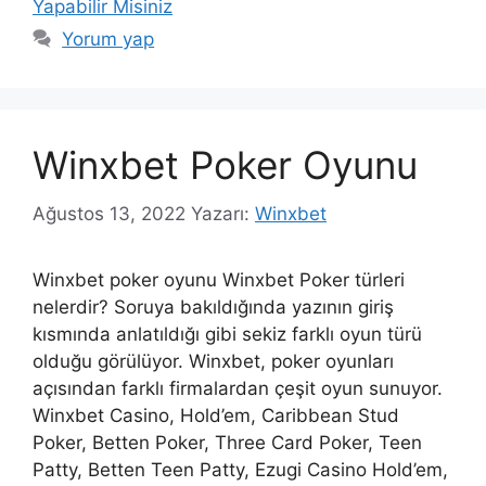
Yapabilir Misiniz
Yorum yap
Winxbet Poker Oyunu
Ağustos 13, 2022
Yazarı:
Winxbet
Winxbet poker oyunu Winxbet Poker türleri
nelerdir? Soruya bakıldığında yazının giriş
kısmında anlatıldığı gibi sekiz farklı oyun türü
olduğu görülüyor. Winxbet, poker oyunları
açısından farklı firmalardan çeşit oyun sunuyor.
Winxbet Casino, Hold’em, Caribbean Stud
Poker, Betten Poker, Three Card Poker, Teen
Patty, Betten Teen Patty, Ezugi Casino Hold’em,