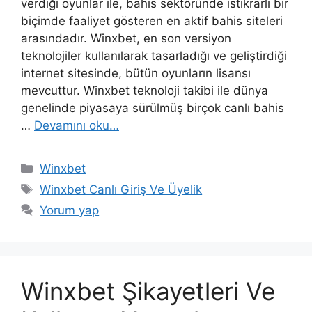
verdiği oyunlar ile, bahis sektöründe istikrarlı bir
biçimde faaliyet gösteren en aktif bahis siteleri
arasındadır. Winxbet, en son versiyon
teknolojiler kullanılarak tasarladığı ve geliştirdiği
internet sitesinde, bütün oyunların lisansı
mevcuttur. Winxbet teknoloji takibi ile dünya
genelinde piyasaya sürülmüş birçok canlı bahis
…
Devamını oku…
Kategoriler
Winxbet
Etiketler
Winxbet Canlı Giriş Ve Üyelik
Yorum yap
Winxbet Şikayetleri Ve