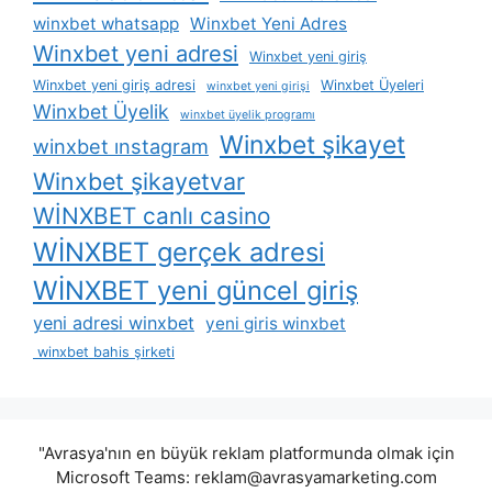
winxbet whatsapp
Winxbet Yeni Adres
Winxbet yeni adresi
Winxbet yeni giriş
Winxbet yeni giriş adresi
Winxbet Üyeleri
winxbet yeni girişi
Winxbet Üyelik
winxbet üyelik programı
Winxbet şikayet
winxbet ınstagram
Winxbet şikayetvar
WİNXBET canlı casino
WİNXBET gerçek adresi
WİNXBET yeni güncel giriş
yeni adresi winxbet
yeni giris winxbet
winxbet bahis şirketi
"Avrasya'nın en büyük reklam platformunda olmak için
Microsoft Teams:
reklam@avrasyamarketing.com