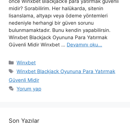
önce Winxbet Blackjack’e para yatırmak güvenli
midir? Sorabilirim. Her halükarda, sitenin
lisanslama, altyapı veya ödeme yöntemleri
nedeniyle herhangi bir güven sorunu
bulunmamaktadır. Bunu kendin yapabilirsin.
Winxbet Blackjack Oyununa Para Yatırmak
Güvenli Midir Winxbet …
Devamını oku…
Kategoriler
Winxbet
Etiketler
Winxbet Blackjack Oyununa Para Yatırmak
Güvenli Midir
Yorum yap
Son Yazılar