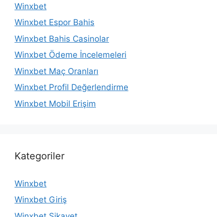
Winxbet
Winxbet Espor Bahis
Winxbet Bahis Casinolar
Winxbet Ödeme İncelemeleri
Winxbet Maç Oranları
Winxbet Profil Değerlendirme
Winxbet Mobil Erişim
Kategoriler
Winxbet
Winxbet Giriş
Winxbet Şikayet