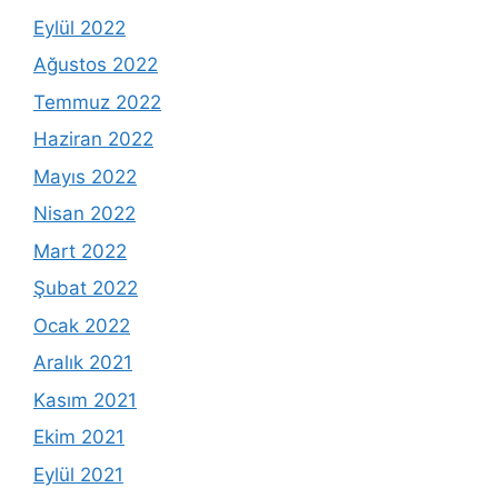
Eylül 2022
Ağustos 2022
Temmuz 2022
Haziran 2022
Mayıs 2022
Nisan 2022
Mart 2022
Şubat 2022
Ocak 2022
Aralık 2021
Kasım 2021
Ekim 2021
Eylül 2021