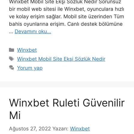
Winxbet Mobil Site Ekşi Sözlük Nedir Sorunsuz
bir mobil web sitesi ile Winxbet, oyunculara hızlı
ve kolay erişim sağlar. Mobil site üzerinden Tüm
bahis oyunlarına erişim. Canlı destek bölümüne
…
Devamını oku…
Kategoriler
Winxbet
Etiketler
Winxbet Mobil Site Ekşi Sözlük Nedir
Yorum yap
Winxbet Ruleti Güvenilir
Mi
Ağustos 27, 2022
Yazarı:
Winxbet