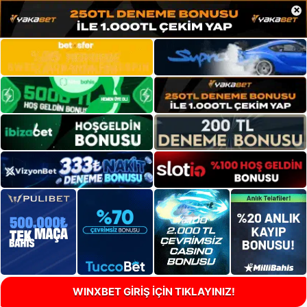
×
WINXBET GİRİŞ İÇİN TIKLAYINIZ!