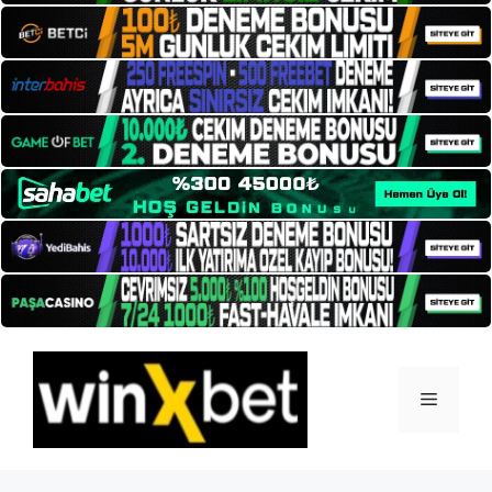
İçeriğe
atla
Menü