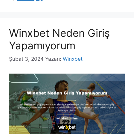
Winxbet Neden Giriş
Yapamıyorum
Şubat 3, 2024
Yazarı:
Winxbet