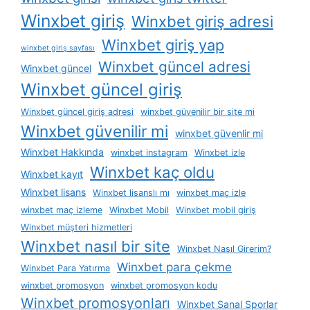
Winxbet giriş
Winxbet giriş adresi
Winxbet giriş yap
winxbet giriş sayfası
Winxbet güncel adresi
Winxbet güncel
Winxbet güncel giriş
Winxbet güncel giriş adresi
winxbet güvenilir bir site mi
Winxbet güvenilir mi
winxbet güvenlir mi
Winxbet Hakkında
winxbet instagram
Winxbet izle
Winxbet kaç oldu
Winxbet kayıt
Winxbet lisans
Winxbet lisanslı mı
winxbet maç izle
winxbet maç izleme
Winxbet Mobil
Winxbet mobil giriş
Winxbet müşteri hizmetleri
Winxbet nasıl bir site
Winxbet Nasıl Girerim?
Winxbet para çekme
Winxbet Para Yatırma
winxbet promosyon
winxbet promosyon kodu
Winxbet promosyonları
Winxbet Sanal Sporlar