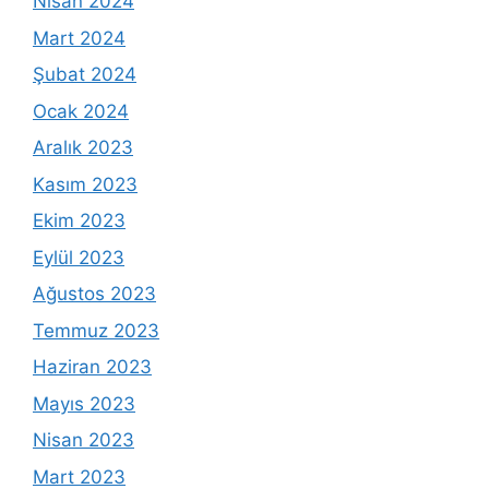
Nisan 2024
Mart 2024
Şubat 2024
Ocak 2024
Aralık 2023
Kasım 2023
Ekim 2023
Eylül 2023
Ağustos 2023
Temmuz 2023
Haziran 2023
Mayıs 2023
Nisan 2023
Mart 2023