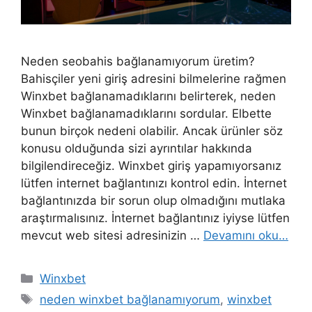
Neden seobahis bağlanamıyorum üretim?
Bahisçiler yeni giriş adresini bilmelerine rağmen
Winxbet bağlanamadıklarını belirterek, neden
Winxbet bağlanamadıklarını sordular. Elbette
bunun birçok nedeni olabilir. Ancak ürünler söz
konusu olduğunda sizi ayrıntılar hakkında
bilgilendireceğiz. Winxbet giriş yapamıyorsanız
lütfen internet bağlantınızı kontrol edin. İnternet
bağlantınızda bir sorun olup olmadığını mutlaka
araştırmalısınız. İnternet bağlantınız iyiyse lütfen
mevcut web sitesi adresinizin …
Devamını oku…
Kategoriler
Winxbet
Etiketler
neden winxbet bağlanamıyorum
,
winxbet