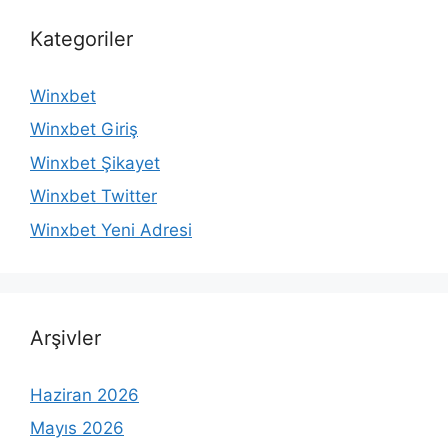
Kategoriler
Winxbet
Winxbet Giriş
Winxbet Şikayet
Winxbet Twitter
Winxbet Yeni Adresi
Arşivler
Haziran 2026
Mayıs 2026