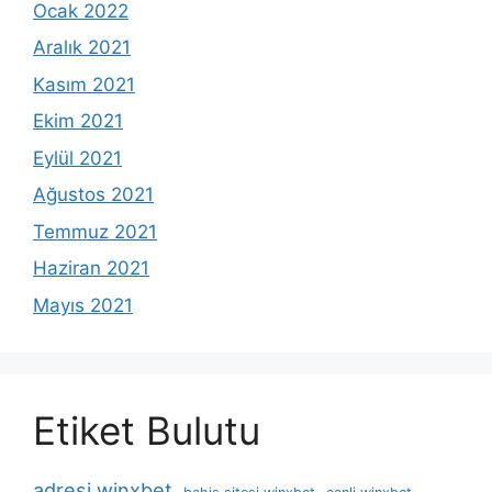
Ocak 2022
Aralık 2021
Kasım 2021
Ekim 2021
Eylül 2021
Ağustos 2021
Temmuz 2021
Haziran 2021
Mayıs 2021
Etiket Bulutu
adresi winxbet