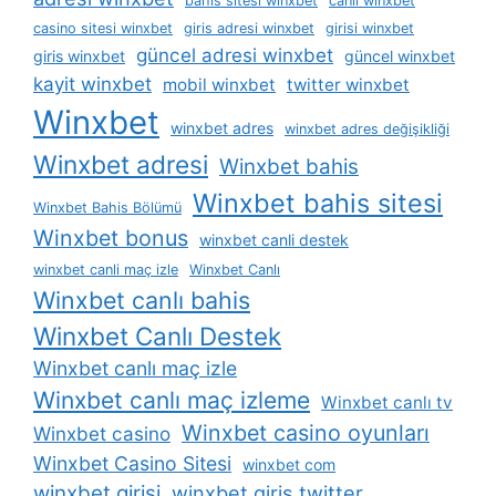
bahis sitesi winxbet
canli winxbet
casino sitesi winxbet
giris adresi winxbet
girisi winxbet
güncel adresi winxbet
giris winxbet
güncel winxbet
kayit winxbet
mobil winxbet
twitter winxbet
Winxbet
winxbet adres
winxbet adres değişikliği
Winxbet adresi
Winxbet bahis
Winxbet bahis sitesi
Winxbet Bahis Bölümü
Winxbet bonus
winxbet canli destek
winxbet canli maç izle
Winxbet Canlı
Winxbet canlı bahis
Winxbet Canlı Destek
Winxbet canlı maç izle
Winxbet canlı maç izleme
Winxbet canlı tv
Winxbet casino oyunları
Winxbet casino
Winxbet Casino Sitesi
winxbet com
winxbet girisi
winxbet giris twitter