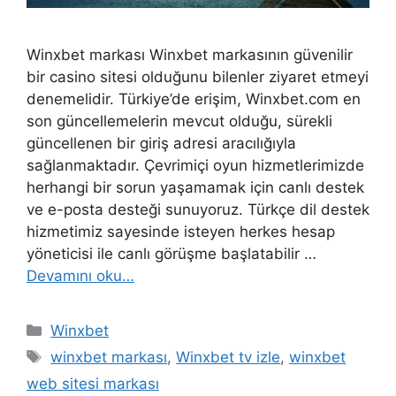
Winxbet markası Winxbet markasının güvenilir
bir casino sitesi olduğunu bilenler ziyaret etmeyi
denemelidir. Türkiye’de erişim, Winxbet.com en
son güncellemelerin mevcut olduğu, sürekli
güncellenen bir giriş adresi aracılığıyla
sağlanmaktadır. Çevrimiçi oyun hizmetlerimizde
herhangi bir sorun yaşamamak için canlı destek
ve e-posta desteği sunuyoruz. Türkçe dil destek
hizmetimiz sayesinde isteyen herkes hesap
yöneticisi ile canlı görüşme başlatabilir …
Devamını oku…
Kategoriler
Winxbet
Etiketler
winxbet markası
,
Winxbet tv izle
,
winxbet
web sitesi markası