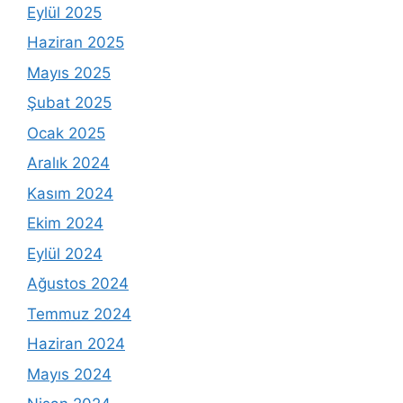
Eylül 2025
Haziran 2025
Mayıs 2025
Şubat 2025
Ocak 2025
Aralık 2024
Kasım 2024
Ekim 2024
Eylül 2024
Ağustos 2024
Temmuz 2024
Haziran 2024
Mayıs 2024