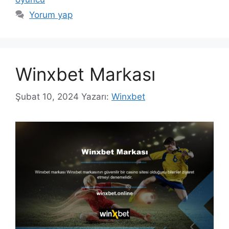
Yorum yap
Winxbet Markası
Şubat 10, 2024
Yazarı:
Winxbet