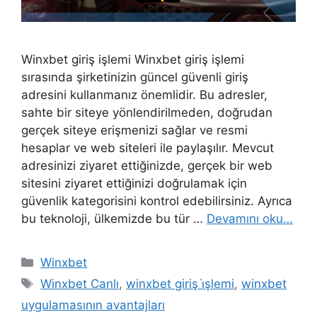
Winxbet giriş işlemi Winxbet giriş işlemi
sırasında şirketinizin güncel güvenli giriş
adresini kullanmanız önemlidir. Bu adresler,
sahte bir siteye yönlendirilmeden, doğrudan
gerçek siteye erişmenizi sağlar ve resmi
hesaplar ve web siteleri ile paylaşılır. Mevcut
adresinizi ziyaret ettiğinizde, gerçek bir web
sitesini ziyaret ettiğinizi doğrulamak için
güvenlik kategorisini kontrol edebilirsiniz. Ayrıca
bu teknoloji, ülkemizde bu tür …
Devamını oku…
Kategoriler
Winxbet
Etiketler
Winxbet Canlı
,
winxbet giriş i̇şlemi
,
winxbet
uygulamasının avantajları