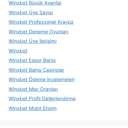
Winxbet Büyük Avantaj
Winxbet Üye Sayısı
Winxbet Profesyonel Arayüz
Winxbet Deneme Oyunları
Winxbet Üye İletişimi
Winxbet
Winxbet Espor Bahis
Winxbet Bahis Casinolar
Winxbet Ödeme İncelemeleri
Winxbet Maç Oranları
Winxbet Profil Değerlendirme
Winxbet Mobil Erişim