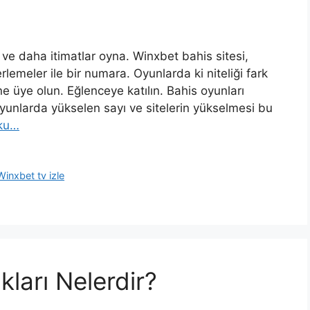
li ve daha itimatlar oyna. Winxbet bahis sitesi,
rlemeler ile bir numara. Oyunlarda ki niteliği fark
 üye olun. Eğlenceye katılın. Bahis oyunları
Oyunlarda yükselen sayı ve sitelerin yükselmesi bu
ku…
Winxbet tv izle
ları Nelerdir?