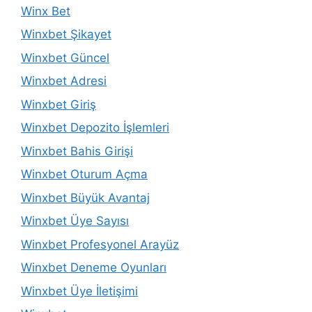
Winx Bet
Winxbet Şikayet
Winxbet Güncel
Winxbet Adresi
Winxbet Giriş
Winxbet Depozito İşlemleri
Winxbet Bahis Girişi
Winxbet Oturum Açma
Winxbet Büyük Avantaj
Winxbet Üye Sayısı
Winxbet Profesyonel Arayüz
Winxbet Deneme Oyunları
Winxbet Üye İletişimi