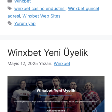
Winxbet
Etiketler
winxbet casino endüstrisi
,
Winxbet güncel
adresi
,
Winxbet Web Sitesi
Yorum yap
Winxbet Yeni Üyelik
Mayıs 12, 2025
Yazarı:
Winxbet