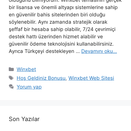
bir lisansa ve önemli altyapı sistemlerine sahip
en güvenilir bahis sitelerinden biri olduğu
söylenebilir. Aynı zamanda stratejik olarak
şeffaf bir hesaba sahip olabilir, 7/24 çevrimiçi
destek hattı üzerinden hizmet alabilir ve
güvenilir ödeme teknolojisini kullanabilirsiniz.
Ayrıca Türkçeyi destekleyen …
Devamını oku…
Kategoriler
Winxbet
Etiketler
Hoş Geldiniz Bonusu
,
Winxbet Web Sitesi
Yorum yap
Son Yazılar