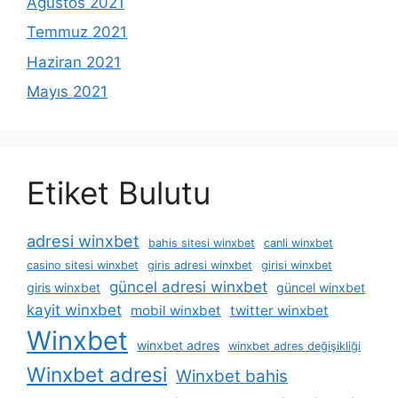
Ağustos 2021
Temmuz 2021
Haziran 2021
Mayıs 2021
Etiket Bulutu
adresi winxbet
bahis sitesi winxbet
canli winxbet
casino sitesi winxbet
giris adresi winxbet
girisi winxbet
güncel adresi winxbet
giris winxbet
güncel winxbet
kayit winxbet
mobil winxbet
twitter winxbet
Winxbet
winxbet adres
winxbet adres değişikliği
Winxbet adresi
Winxbet bahis