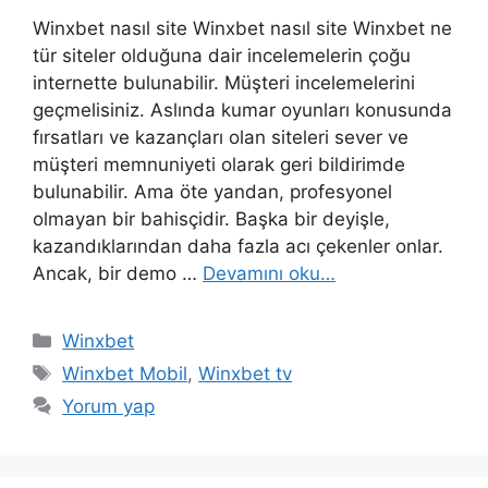
Winxbet nasıl site Winxbet nasıl site Winxbet ne
tür siteler olduğuna dair incelemelerin çoğu
internette bulunabilir. Müşteri incelemelerini
geçmelisiniz. Aslında kumar oyunları konusunda
fırsatları ve kazançları olan siteleri sever ve
müşteri memnuniyeti olarak geri bildirimde
bulunabilir. Ama öte yandan, profesyonel
olmayan bir bahisçidir. Başka bir deyişle,
kazandıklarından daha fazla acı çekenler onlar.
Ancak, bir demo …
Devamını oku…
Kategoriler
Winxbet
Etiketler
Winxbet Mobil
,
Winxbet tv
Yorum yap