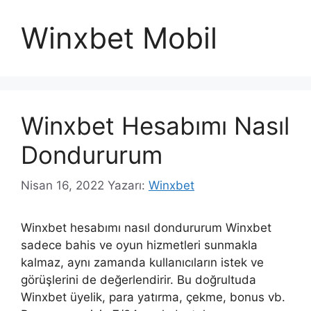
Winxbet Mobil
Winxbet Hesabımı Nasıl
Dondururum
Nisan 16, 2022
Yazarı:
Winxbet
Winxbet hesabımı nasıl dondururum Winxbet
sadece bahis ve oyun hizmetleri sunmakla
kalmaz, aynı zamanda kullanıcıların istek ve
görüşlerini de değerlendirir. Bu doğrultuda
Winxbet üyelik, para yatırma, çekme, bonus vb.