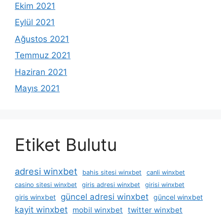
Ekim 2021
Eylül 2021
Ağustos 2021
Temmuz 2021
Haziran 2021
Mayıs 2021
Etiket Bulutu
adresi winxbet
bahis sitesi winxbet
canli winxbet
casino sitesi winxbet
giris adresi winxbet
girisi winxbet
güncel adresi winxbet
giris winxbet
güncel winxbet
kayit winxbet
mobil winxbet
twitter winxbet