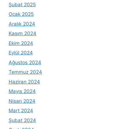
Şubat 2025
Ocak 2025
Aralık 2024
Kasım 2024
Ekim 2024
Eylül 2024
Ağustos 2024
Temmuz 2024
Haziran 2024
Mayıs 2024
Nisan 2024
Mart 2024
Şubat 2024