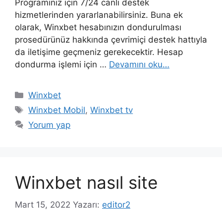
Programınız için 7/24 canlı destek
hizmetlerinden yararlanabilirsiniz. Buna ek
olarak, Winxbet hesabınızın dondurulması
prosedürünüz hakkında çevrimiçi destek hattıyla
da iletişime geçmeniz gerekecektir. Hesap
dondurma işlemi için …
Devamını oku…
Kategoriler
Winxbet
Etiketler
Winxbet Mobil
,
Winxbet tv
Yorum yap
Winxbet nasıl site
Mart 15, 2022
Yazarı:
editor2