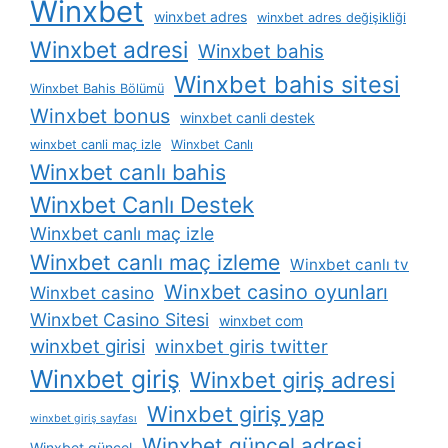
Winxbet
winxbet adres
winxbet adres değişikliği
Winxbet adresi
Winxbet bahis
Winxbet bahis sitesi
Winxbet Bahis Bölümü
Winxbet bonus
winxbet canli destek
winxbet canli maç izle
Winxbet Canlı
Winxbet canlı bahis
Winxbet Canlı Destek
Winxbet canlı maç izle
Winxbet canlı maç izleme
Winxbet canlı tv
Winxbet casino oyunları
Winxbet casino
Winxbet Casino Sitesi
winxbet com
winxbet girisi
winxbet giris twitter
Winxbet giriş
Winxbet giriş adresi
Winxbet giriş yap
winxbet giriş sayfası
Winxbet güncel adresi
Winxbet güncel