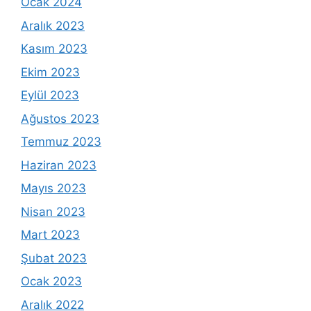
Ocak 2024
Aralık 2023
Kasım 2023
Ekim 2023
Eylül 2023
Ağustos 2023
Temmuz 2023
Haziran 2023
Mayıs 2023
Nisan 2023
Mart 2023
Şubat 2023
Ocak 2023
Aralık 2022