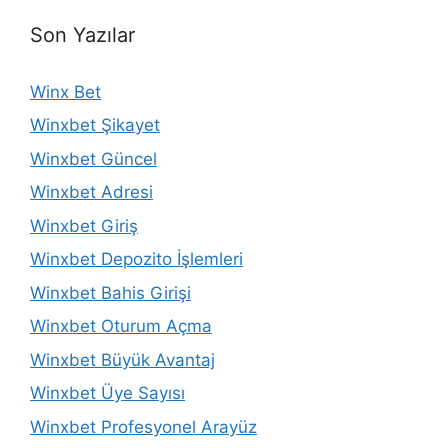
Son Yazılar
Winx Bet
Winxbet Şikayet
Winxbet Güncel
Winxbet Adresi
Winxbet Giriş
Winxbet Depozito İşlemleri
Winxbet Bahis Girişi
Winxbet Oturum Açma
Winxbet Büyük Avantaj
Winxbet Üye Sayısı
Winxbet Profesyonel Arayüz