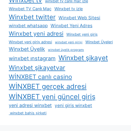
winxbet tv canli maç izle
Winxbet TV Canlı Maç
Winxbet tv izle
Winxbet twitter
Winxbet Web Sitesi
winxbet whatsapp
Winxbet Yeni Adres
Winxbet yeni adresi
Winxbet yeni giriş
Winxbet yeni giriş adresi
Winxbet Üyeleri
winxbet yeni girişi
Winxbet Üyelik
winxbet üyelik programı
Winxbet şikayet
winxbet ınstagram
Winxbet şikayetvar
WİNXBET canlı casino
WİNXBET gerçek adresi
WİNXBET yeni güncel giriş
yeni adresi winxbet
yeni giris winxbet
winxbet bahis şirketi