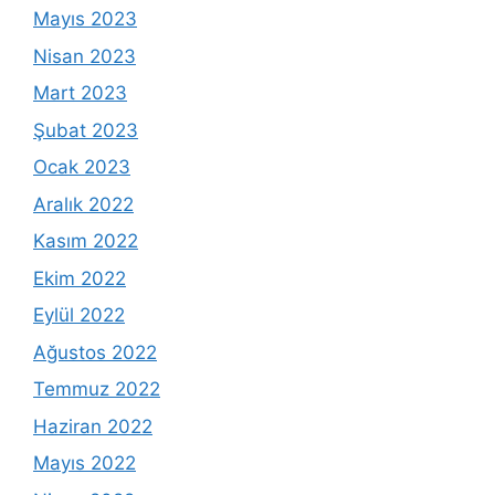
Mayıs 2023
Nisan 2023
Mart 2023
Şubat 2023
Ocak 2023
Aralık 2022
Kasım 2022
Ekim 2022
Eylül 2022
Ağustos 2022
Temmuz 2022
Haziran 2022
Mayıs 2022