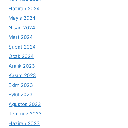
Haziran 2024
Mayıs 2024
Nisan 2024
Mart 2024
Şubat 2024
Ocak 2024
Aralık 2023
Kasım 2023
Ekim 2023
Eylül 2023
Ağustos 2023
Temmuz 2023
Haziran 2023