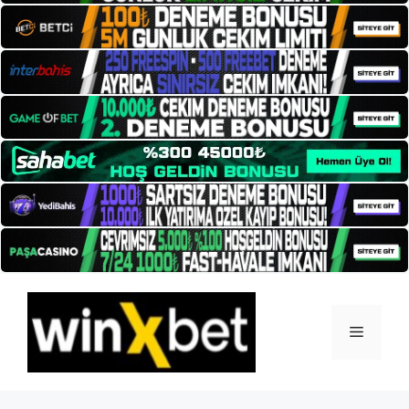
İçeriğe
atla
Menü