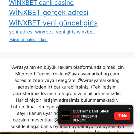
WİNXBET canlı casino
WİNXBET gerçek adresi
WİNXBET yeni güncel giriş
yeni adresi winxbet
yeni giris winxbet
winxbet bahis şirketi
"Avrasya'nın en büyük reklam platformunda olmak için
Microsoft Teams:
reklam@avrasyamarketing.com
adresimizden veya Telegram: @Avrasyamarketing
adresimizden irtibat kurabilirsiniz. (Tek iletişim
adreslerimiz teams / telegram ve mail adresimizdir.
Harici hiçbir iletişim adresimiz bulunmamaktadır.
Lütfen itibar etmeyiniz.) Türkiye yasalarına göre 7258
sayılı kanun uyarınca yasa dışı bahis oynamanın
cezaları mevcuttur. Şu an bulunduğunuz site hiç bir
şekilde illegal bahis oyunları oynatmıyor ve oynamaya
aracı olmuyordur.
berlinbet
|
betxslot
|
favexbet
|