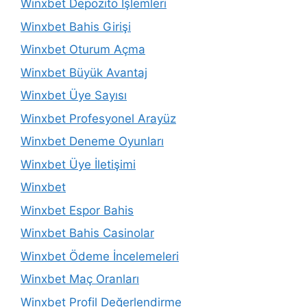
Winxbet Depozito İşlemleri
Winxbet Bahis Girişi
Winxbet Oturum Açma
Winxbet Büyük Avantaj
Winxbet Üye Sayısı
Winxbet Profesyonel Arayüz
Winxbet Deneme Oyunları
Winxbet Üye İletişimi
Winxbet
Winxbet Espor Bahis
Winxbet Bahis Casinolar
Winxbet Ödeme İncelemeleri
Winxbet Maç Oranları
Winxbet Profil Değerlendirme