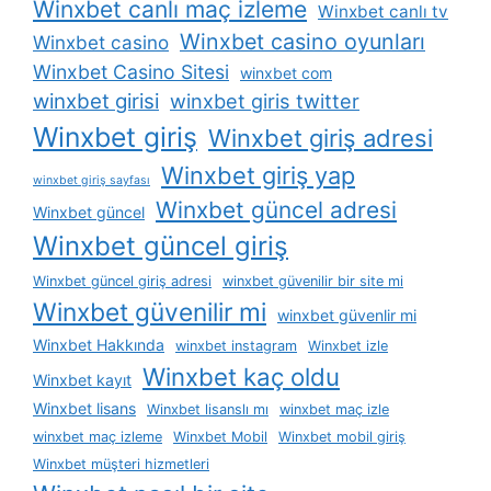
Winxbet canlı maç izleme
Winxbet canlı tv
Winxbet casino oyunları
Winxbet casino
Winxbet Casino Sitesi
winxbet com
winxbet girisi
winxbet giris twitter
Winxbet giriş
Winxbet giriş adresi
Winxbet giriş yap
winxbet giriş sayfası
Winxbet güncel adresi
Winxbet güncel
Winxbet güncel giriş
Winxbet güncel giriş adresi
winxbet güvenilir bir site mi
Winxbet güvenilir mi
winxbet güvenlir mi
Winxbet Hakkında
winxbet instagram
Winxbet izle
Winxbet kaç oldu
Winxbet kayıt
Winxbet lisans
Winxbet lisanslı mı
winxbet maç izle
winxbet maç izleme
Winxbet Mobil
Winxbet mobil giriş
Winxbet müşteri hizmetleri