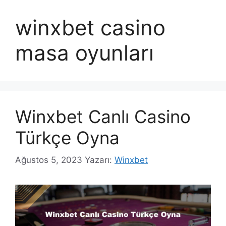
winxbet casino
masa oyunları
Winxbet Canlı Casino
Türkçe Oyna
Ağustos 5, 2023
Yazarı:
Winxbet