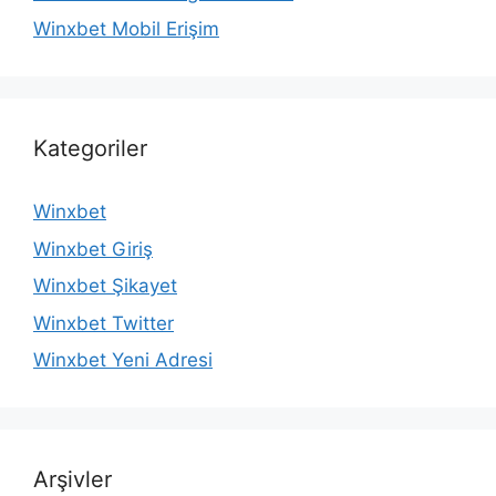
Winxbet Mobil Erişim
Kategoriler
Winxbet
Winxbet Giriş
Winxbet Şikayet
Winxbet Twitter
Winxbet Yeni Adresi
Arşivler