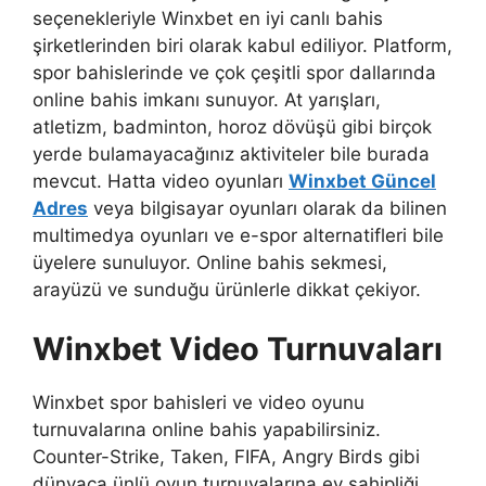
seçenekleriyle Winxbet en iyi canlı bahis
şirketlerinden biri olarak kabul ediliyor. Platform,
spor bahislerinde ve çok çeşitli spor dallarında
online bahis imkanı sunuyor. At yarışları,
atletizm, badminton, horoz dövüşü gibi birçok
yerde bulamayacağınız aktiviteler bile burada
mevcut. Hatta video oyunları
Winxbet Güncel
Adres
veya bilgisayar oyunları olarak da bilinen
multimedya oyunları ve e-spor alternatifleri bile
üyelere sunuluyor. Online bahis sekmesi,
arayüzü ve sunduğu ürünlerle dikkat çekiyor.
Winxbet Video Turnuvaları
Winxbet spor bahisleri ve video oyunu
turnuvalarına online bahis yapabilirsiniz.
Counter-Strike, Taken, FIFA, Angry Birds gibi
dünyaca ünlü oyun turnuvalarına ev sahipliği