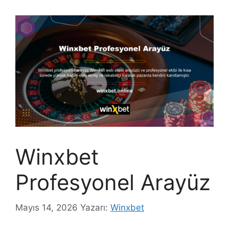
Winxbet
Profesyonel Arayüz
Mayıs 14, 2026
Yazarı:
Winxbet