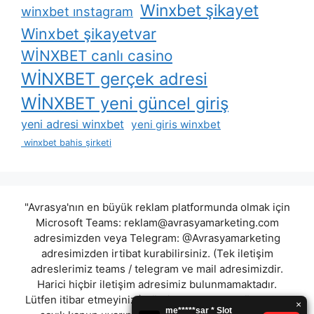
Winxbet şikayet
winxbet ınstagram
Winxbet şikayetvar
WİNXBET canlı casino
WİNXBET gerçek adresi
WİNXBET yeni güncel giriş
yeni adresi winxbet
yeni giris winxbet
winxbet bahis şirketi
"Avrasya'nın en büyük reklam platformunda olmak için
Microsoft Teams:
reklam@avrasyamarketing.com
adresimizden veya Telegram: @Avrasyamarketing
adresimizden irtibat kurabilirsiniz. (Tek iletişim
adreslerimiz teams / telegram ve mail adresimizdir.
Harici hiçbir iletişim adresimiz bulunmamaktadır.
Lütfen itibar etmeyiniz.) Türkiye yasalarına göre 7258