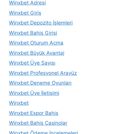
Winxbet Adresi
Winxbet Giriş
Winxbet Depozito İşlemleri
Winxbet Bahis Girişi
Winxbet Oturum Açma
Winxbet Büyük Avantaj
Winxbet Üye Sayısı
Winxbet Profesyonel Arayüz
Winxbet Deneme Oyunları
Winxbet Üye İletişimi
Winxbet
Winxbet Espor Bahis
Winxbet Bahis Casinolar
Winxbet Ödeme İncelemeleri