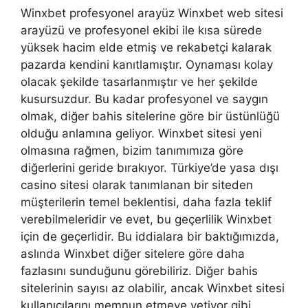
Winxbet profesyonel arayüz Winxbet web sitesi
arayüzü ve profesyonel ekibi ile kısa sürede
yüksek hacim elde etmiş ve rekabetçi kalarak
pazarda kendini kanıtlamıştır. Oynaması kolay
olacak şekilde tasarlanmıştır ve her şekilde
kusursuzdur. Bu kadar profesyonel ve saygın
olmak, diğer bahis sitelerine göre bir üstünlüğü
olduğu anlamına geliyor. Winxbet sitesi yeni
olmasına rağmen, bizim tanımımıza göre
diğerlerini geride bırakıyor. Türkiye’de yasa dışı
casino sitesi olarak tanımlanan bir siteden
müşterilerin temel beklentisi, daha fazla teklif
verebilmeleridir ve evet, bu geçerlilik Winxbet
için de geçerlidir. Bu iddialara bir baktığımızda,
aslında Winxbet diğer sitelere göre daha
fazlasını sunduğunu görebiliriz. Diğer bahis
sitelerinin sayısı az olabilir, ancak Winxbet sitesi
kullanıcılarını memnun etmeye yetiyor gibi