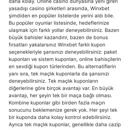
daha kolay. Online casino dünyasına yeni giren
yasadışı casino şirketleri arasında, Winxbet
şimdiden en popüler listelerde yerini aldı bile.
Bu popüler oyunlar listesinde, hedeflerinize
ulaşmak için farklı yollar deneyebilirsiniz. Bazen
büyük bahisler kazandırır, bazen de bonus
fırsatları yakalarsınız Winxbet farklı kupon
seçenekleriyle şansınızı deneyebilirsiniz: paket
kuponları ve sistem kuponları, online bahisçilerin
en sevdiği kupon türlerinden. Bu alternatiflerin
yanı sıra, tek maçlık kuponlarla da şansınızı
deneyebilirsiniz. Tek maçlık kuponların
diğerlerine göre birçok avantajı var. En büyük
avantajı, her şeyin tek bir maça bağlı olması.
Kombine kuponlar gibi birden fazla maçın
sonucunu beklemenize gerek yok. Her şeyi tek
bir kuponda daha kolay kontrol edebilirsiniz.
Ayrıca tek maçlık kuponlar, genellikle daha cazip