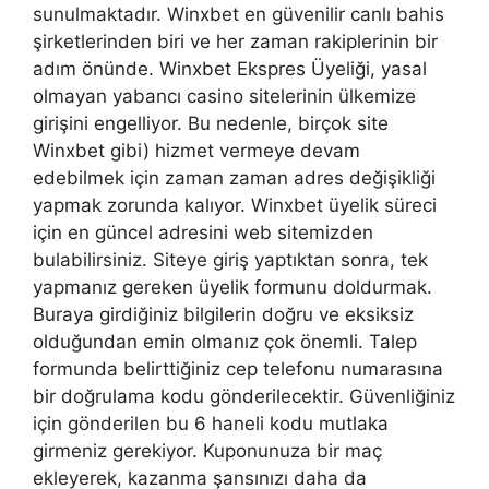
sunulmaktadır. Winxbet en güvenilir canlı bahis
şirketlerinden biri ve her zaman rakiplerinin bir
adım önünde. Winxbet Ekspres Üyeliği, yasal
olmayan yabancı casino sitelerinin ülkemize
girişini engelliyor. Bu nedenle, birçok site
Winxbet gibi) hizmet vermeye devam
edebilmek için zaman zaman adres değişikliği
yapmak zorunda kalıyor. Winxbet üyelik süreci
için en güncel adresini web sitemizden
bulabilirsiniz. Siteye giriş yaptıktan sonra, tek
yapmanız gereken üyelik formunu doldurmak.
Buraya girdiğiniz bilgilerin doğru ve eksiksiz
olduğundan emin olmanız çok önemli. Talep
formunda belirttiğiniz cep telefonu numarasına
bir doğrulama kodu gönderilecektir. Güvenliğiniz
için gönderilen bu 6 haneli kodu mutlaka
girmeniz gerekiyor. Kuponunuza bir maç
ekleyerek, kazanma şansınızı daha da