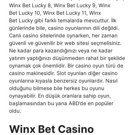
Winx Bet Lucky 8, Winx Bet Lucky 9, Winx
Bet Lucky 10, Winx Bet Lucky 11, Winx
Bet Lucky gibi farklı temalarda mevcuttur. İlk
günlerinde bile, casino oyunlarının dili değildi.
Canlı casino sitelerinde oynarken, her zaman
güvenli ve güvenilir bir web sitesi seçmelisiniz.
Ne kadar para kazandığınızı veya ne kadar
yatırım yaptığınızı düşünmeden rahat bir şekilde
oynamak çok önemlidir. Bir casino oyun türü de
casino makinesidir. Slot oyunları diğer casino
oyunlarına kıyasla benzersiz oyunlardır. Nasıl
olduğunu bilmese bile herkes bu oyunu
oynayabilir. En düşük oranlara sahip oyun,
başlamasından bu yana ABD’de en popüler
oldu.
Winx Bet Casino