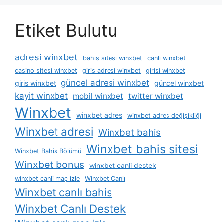
Etiket Bulutu
adresi winxbet
bahis sitesi winxbet
canli winxbet
casino sitesi winxbet
giris adresi winxbet
girisi winxbet
güncel adresi winxbet
giris winxbet
güncel winxbet
kayit winxbet
mobil winxbet
twitter winxbet
Winxbet
winxbet adres
winxbet adres değişikliği
Winxbet adresi
Winxbet bahis
Winxbet bahis sitesi
Winxbet Bahis Bölümü
Winxbet bonus
winxbet canli destek
winxbet canli maç izle
Winxbet Canlı
Winxbet canlı bahis
Winxbet Canlı Destek