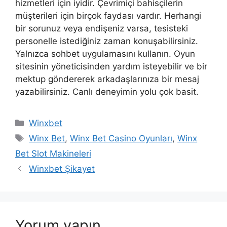
hizmetleri için iyidir. Çevrimiçi bahisçilerin
müşterileri için birçok faydası vardır. Herhangi
bir sorunuz veya endişeniz varsa, tesisteki
personelle istediğiniz zaman konuşabilirsiniz.
Yalnızca sohbet uygulamasını kullanın. Oyun
sitesinin yöneticisinden yardım isteyebilir ve bir
mektup göndererek arkadaşlarınıza bir mesaj
yazabilirsiniz. Canlı deneyimin yolu çok basit.
Kategoriler
Winxbet
Etiketler
Winx Bet
,
Winx Bet Casino Oyunları
,
Winx
Bet Slot Makineleri
Winxbet Şikayet
Yorum yapın