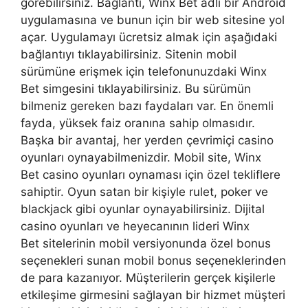
görebilirsiniz. Bağlantı, Winx Bet adlı bir Android
uygulamasına ve bunun için bir web sitesine yol
açar. Uygulamayı ücretsiz almak için aşağıdaki
bağlantıyı tıklayabilirsiniz. Sitenin mobil
sürümüne erişmek için telefonunuzdaki Winx
Bet simgesini tıklayabilirsiniz. Bu sürümün
bilmeniz gereken bazı faydaları var. En önemli
fayda, yüksek faiz oranına sahip olmasıdır.
Başka bir avantaj, her yerden çevrimiçi casino
oyunları oynayabilmenizdir. Mobil site, Winx
Bet casino oyunları oynaması için özel tekliflere
sahiptir. Oyun satan bir kişiyle rulet, poker ve
blackjack gibi oyunlar oynayabilirsiniz. Dijital
casino oyunları ve heyecanının lideri Winx
Bet sitelerinin mobil versiyonunda özel bonus
seçenekleri sunan mobil bonus seçeneklerinden
de para kazanıyor. Müşterilerin gerçek kişilerle
etkileşime girmesini sağlayan bir hizmet müşteri