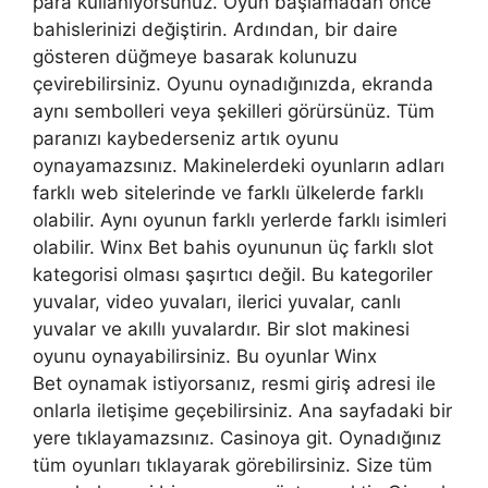
para kullanıyorsunuz. Oyun başlamadan önce
bahislerinizi değiştirin. Ardından, bir daire
gösteren düğmeye basarak kolunuzu
çevirebilirsiniz. Oyunu oynadığınızda, ekranda
aynı sembolleri veya şekilleri görürsünüz. Tüm
paranızı kaybederseniz artık oyunu
oynayamazsınız. Makinelerdeki oyunların adları
farklı web sitelerinde ve farklı ülkelerde farklı
olabilir. Aynı oyunun farklı yerlerde farklı isimleri
olabilir. Winx Bet bahis oyununun üç farklı slot
kategorisi olması şaşırtıcı değil. Bu kategoriler
yuvalar, video yuvaları, ilerici yuvalar, canlı
yuvalar ve akıllı yuvalardır. Bir slot makinesi
oyunu oynayabilirsiniz. Bu oyunlar Winx
Bet oynamak istiyorsanız, resmi giriş adresi ile
onlarla iletişime geçebilirsiniz. Ana sayfadaki bir
yere tıklayamazsınız. Casinoya git. Oynadığınız
tüm oyunları tıklayarak görebilirsiniz. Size tüm