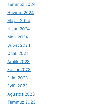
Temmuz 2024
Haziran 2024
Mayıs 2024
Nisan 2024
Mart 2024
Şubat 2024
Ocak 2024
Aralık 2023
Kasım 2023
Ekim 2023
Eylül 2023
Ağustos 2023
Temmuz 2023