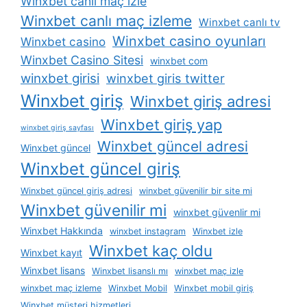
Winxbet canlı maç izle
Winxbet canlı maç izleme
Winxbet canlı tv
Winxbet casino oyunları
Winxbet casino
Winxbet Casino Sitesi
winxbet com
winxbet girisi
winxbet giris twitter
Winxbet giriş
Winxbet giriş adresi
Winxbet giriş yap
winxbet giriş sayfası
Winxbet güncel adresi
Winxbet güncel
Winxbet güncel giriş
Winxbet güncel giriş adresi
winxbet güvenilir bir site mi
Winxbet güvenilir mi
winxbet güvenlir mi
Winxbet Hakkında
winxbet instagram
Winxbet izle
Winxbet kaç oldu
Winxbet kayıt
Winxbet lisans
Winxbet lisanslı mı
winxbet maç izle
winxbet maç izleme
Winxbet Mobil
Winxbet mobil giriş
Winxbet müşteri hizmetleri