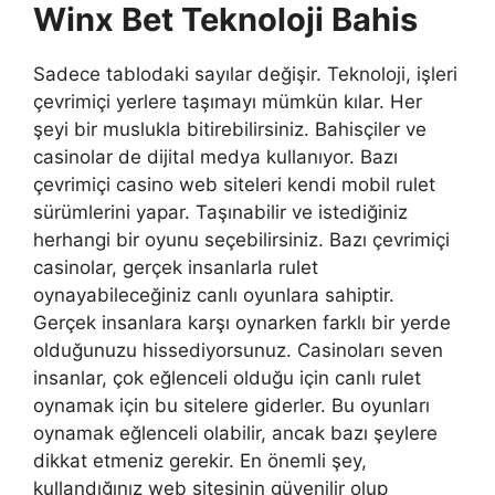
Winx Bet Teknoloji Bahis
Sadece tablodaki sayılar değişir. Teknoloji, işleri
çevrimiçi yerlere taşımayı mümkün kılar. Her
şeyi bir muslukla bitirebilirsiniz. Bahisçiler ve
casinolar de dijital medya kullanıyor. Bazı
çevrimiçi casino web siteleri kendi mobil rulet
sürümlerini yapar. Taşınabilir ve istediğiniz
herhangi bir oyunu seçebilirsiniz. Bazı çevrimiçi
casinolar, gerçek insanlarla rulet
oynayabileceğiniz canlı oyunlara sahiptir.
Gerçek insanlara karşı oynarken farklı bir yerde
olduğunuzu hissediyorsunuz. Casinoları seven
insanlar, çok eğlenceli olduğu için canlı rulet
oynamak için bu sitelere giderler. Bu oyunları
oynamak eğlenceli olabilir, ancak bazı şeylere
dikkat etmeniz gerekir. En önemli şey,
kullandığınız web sitesinin güvenilir olup