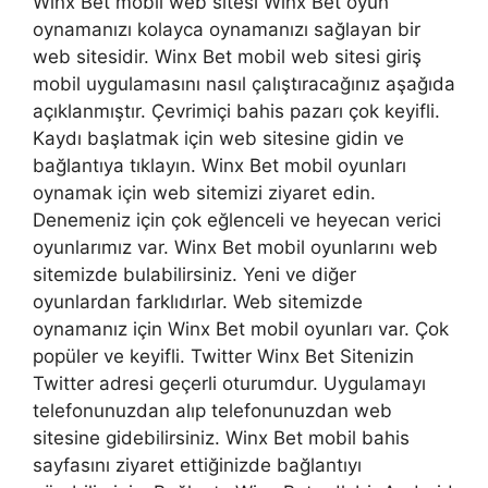
Winx Bet mobil web sitesi Winx Bet oyun
oynamanızı kolayca oynamanızı sağlayan bir
web sitesidir. Winx Bet mobil web sitesi giriş
mobil uygulamasını nasıl çalıştıracağınız aşağıda
açıklanmıştır. Çevrimiçi bahis pazarı çok keyifli.
Kaydı başlatmak için web sitesine gidin ve
bağlantıya tıklayın. Winx Bet mobil oyunları
oynamak için web sitemizi ziyaret edin.
Denemeniz için çok eğlenceli ve heyecan verici
oyunlarımız var. Winx Bet mobil oyunlarını web
sitemizde bulabilirsiniz. Yeni ve diğer
oyunlardan farklıdırlar. Web sitemizde
oynamanız için Winx Bet mobil oyunları var. Çok
popüler ve keyifli. Twitter Winx Bet Sitenizin
Twitter adresi geçerli oturumdur. Uygulamayı
telefonunuzdan alıp telefonunuzdan web
sitesine gidebilirsiniz. Winx Bet mobil bahis
sayfasını ziyaret ettiğinizde bağlantıyı