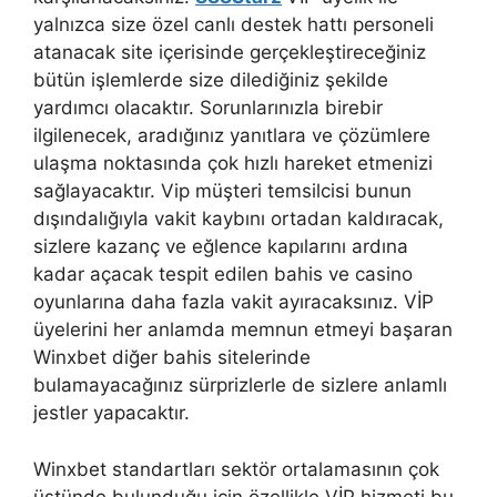
yalnızca size özel canlı destek hattı personeli
atanacak site içerisinde gerçekleştireceğiniz
bütün işlemlerde size dilediğiniz şekilde
yardımcı olacaktır. Sorunlarınızla birebir
ilgilenecek, aradığınız yanıtlara ve çözümlere
ulaşma noktasında çok hızlı hareket etmenizi
sağlayacaktır. Vip müşteri temsilcisi bunun
dışındalığıyla vakit kaybını ortadan kaldıracak,
sizlere kazanç ve eğlence kapılarını ardına
kadar açacak tespit edilen bahis ve casino
oyunlarına daha fazla vakit ayıracaksınız. VİP
üyelerini her anlamda memnun etmeyi başaran
Winxbet diğer bahis sitelerinde
bulamayacağınız sürprizlerle de sizlere anlamlı
jestler yapacaktır.
Winxbet standartları sektör ortalamasının çok
üstünde bulunduğu için özellikle VİP hizmeti bu