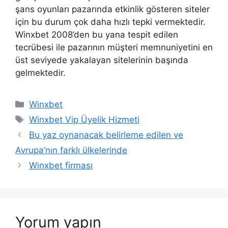
şans oyunları pazarında etkinlik gösteren siteler
için bu durum çok daha hızlı tepki vermektedir.
Winxbet 2008’den bu yana tespit edilen
tecrübesi ile pazarının müşteri memnuniyetini en
üst seviyede yakalayan sitelerinin başında
gelmektedir.
Kategoriler
Winxbet
Etiketler
Winxbet Vip Üyelik Hizmeti
Bu yaz oynanacak belirleme edilen ve
Avrupa’nın farklı ülkelerinde
Winxbet firması
Yorum yapın