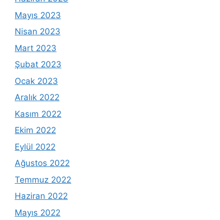
Mayıs 2023
Nisan 2023
Mart 2023
Şubat 2023
Ocak 2023
Aralık 2022
Kasım 2022
Ekim 2022
Eylül 2022
Ağustos 2022
Temmuz 2022
Haziran 2022
Mayıs 2022