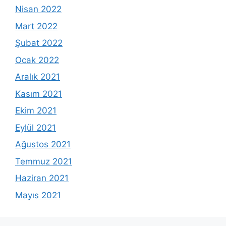
Nisan 2022
Mart 2022
Şubat 2022
Ocak 2022
Aralık 2021
Kasım 2021
Ekim 2021
Eylül 2021
Ağustos 2021
Temmuz 2021
Haziran 2021
Mayıs 2021