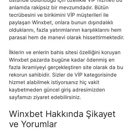
anlamda rakipsiz bir mevzumdadır. Bütün
tecrübesini ve birikimini VİP müşterileri ile
paylaşan Winxbet, onlara bunun dışındalıklı
olduklarını, fazla yatırımlarının karşılıklarını hem
parasal hem de manevi olarak hissettirmektedir.
İlklerin ve enlerin bahis sitesi özelliğini koruyan
Winxbet pazarda bugüne kadar ödenmiş en
fazla ikramiyeyi gerçekleştiren site olarak da bu
rekorun sahibidir. Sizler de VİP kategorisinde
hizmet alabilmek istiyorsanız hiç vakit
kaybetmeden güncel giriş adresimizden
sayfamızı ziyaret edebilirsiniz.
Winxbet Hakkında Şikayet
ve Yorumlar