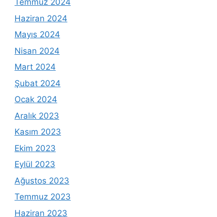
Temmuz 2024
Haziran 2024
Mayıs 2024
Nisan 2024
Mart 2024
Şubat 2024
Ocak 2024
Aralık 2023
Kasım 2023
Ekim 2023
Eylül 2023
Ağustos 2023
Temmuz 2023
Haziran 2023