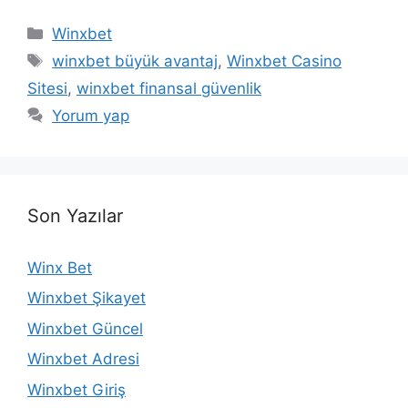
Kategoriler
Winxbet
Etiketler
winxbet büyük avantaj
,
Winxbet Casino
Sitesi
,
winxbet finansal güvenlik
Yorum yap
Son Yazılar
Winx Bet
Winxbet Şikayet
Winxbet Güncel
Winxbet Adresi
Winxbet Giriş