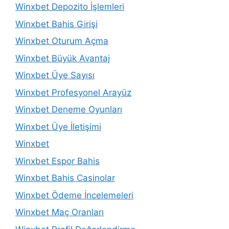
Winxbet Depozito İşlemleri
Winxbet Bahis Girişi
Winxbet Oturum Açma
Winxbet Büyük Avantaj
Winxbet Üye Sayısı
Winxbet Profesyonel Arayüz
Winxbet Deneme Oyunları
Winxbet Üye İletişimi
Winxbet
Winxbet Espor Bahis
Winxbet Bahis Casinolar
Winxbet Ödeme İncelemeleri
Winxbet Maç Oranları