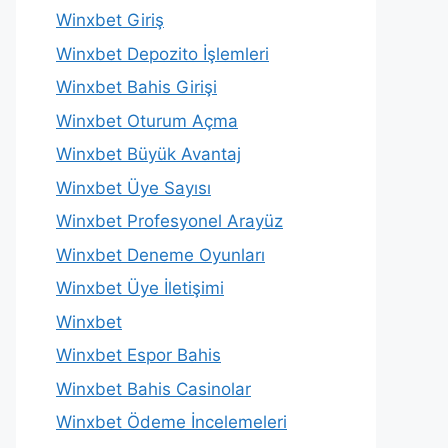
Winxbet Giriş
Winxbet Depozito İşlemleri
Winxbet Bahis Girişi
Winxbet Oturum Açma
Winxbet Büyük Avantaj
Winxbet Üye Sayısı
Winxbet Profesyonel Arayüz
Winxbet Deneme Oyunları
Winxbet Üye İletişimi
Winxbet
Winxbet Espor Bahis
Winxbet Bahis Casinolar
Winxbet Ödeme İncelemeleri