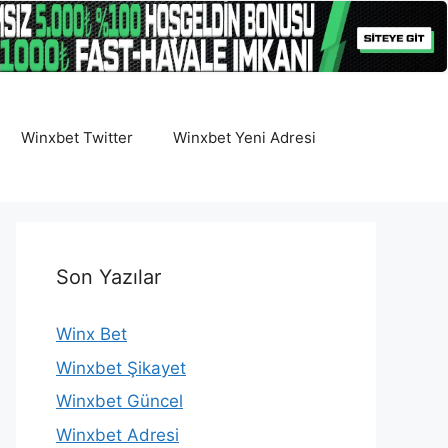
Winxbet Twitter
Winxbet Yeni Adresi
Son Yazılar
Winx Bet
Winxbet Şikayet
Winxbet Güncel
Winxbet Adresi