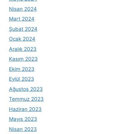
Nisan 2024
Mart 2024
Şubat 2024
Ocak 2024
Aralık 2023
Kasım 2023
Ekim 2023
Eylül 2023
Ağustos 2023
Temmuz 2023
Haziran 2023
Mayıs 2023
Nisan 2023