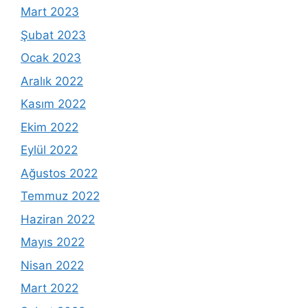
Mart 2023
Şubat 2023
Ocak 2023
Aralık 2022
Kasım 2022
Ekim 2022
Eylül 2022
Ağustos 2022
Temmuz 2022
Haziran 2022
Mayıs 2022
Nisan 2022
Mart 2022