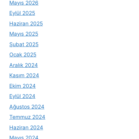
Mayıs 2026
Eylül 2025
Haziran 2025
Mayıs 2025
Şubat 2025
Ocak 2025
Aralık 2024
Kasım 2024
Ekim 2024
Eylül 2024
Ağustos 2024
Temmuz 2024
Haziran 2024
Mayıs 2024