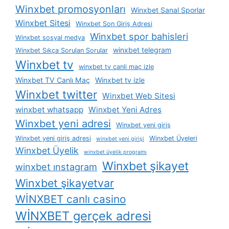
Winxbet promosyonları
Winxbet Sanal Sporlar
Winxbet Sitesi
Winxbet Son Giriş Adresi
Winxbet spor bahisleri
Winxbet sosyal medya
winxbet telegram
Winxbet Sıkça Sorulan Sorular
Winxbet tv
winxbet tv canli maç izle
Winxbet TV Canlı Maç
Winxbet tv izle
Winxbet twitter
Winxbet Web Sitesi
winxbet whatsapp
Winxbet Yeni Adres
Winxbet yeni adresi
Winxbet yeni giriş
Winxbet yeni giriş adresi
Winxbet Üyeleri
winxbet yeni girişi
Winxbet Üyelik
winxbet üyelik programı
Winxbet şikayet
winxbet ınstagram
Winxbet şikayetvar
WİNXBET canlı casino
WİNXBET gerçek adresi