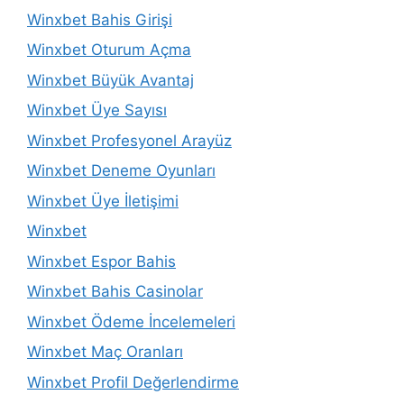
Winxbet Bahis Girişi
Winxbet Oturum Açma
Winxbet Büyük Avantaj
Winxbet Üye Sayısı
Winxbet Profesyonel Arayüz
Winxbet Deneme Oyunları
Winxbet Üye İletişimi
Winxbet
Winxbet Espor Bahis
Winxbet Bahis Casinolar
Winxbet Ödeme İncelemeleri
Winxbet Maç Oranları
Winxbet Profil Değerlendirme