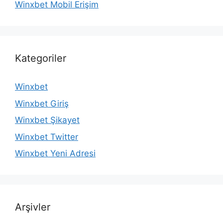
Winxbet Mobil Erişim
Kategoriler
Winxbet
Winxbet Giriş
Winxbet Şikayet
Winxbet Twitter
Winxbet Yeni Adresi
Arşivler