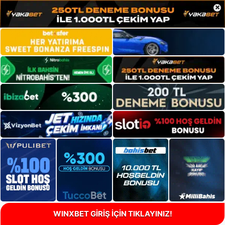
×
WINXBET GİRİŞ İÇİN TIKLAYINIZ!