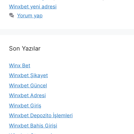
Winxbet yeni adresi
Yorum yap
Son Yazılar
Winx Bet
Winxbet Şikayet
Winxbet Güncel
Winxbet Adresi
Winxbet Giriş
Winxbet Depozito İşlemleri
Winxbet Bahis Girişi