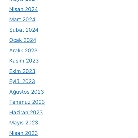
Nisan 2024
Mart 2024
Şubat 2024
Ocak 2024
Aralık 2023
Kasım 2023
Ekim 2023
Eylül 2023
Ağustos 2023
Temmuz 2023
Haziran 2023
Mayıs 2023
Nisan 2023