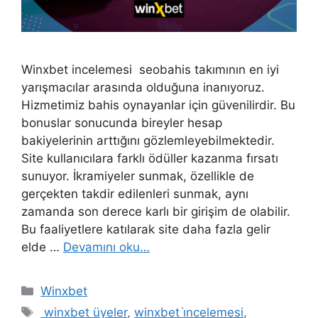
Winxbet incelemesi seobahis takımının en iyi
yarışmacılar arasında olduğuna inanıyoruz.
Hizmetimiz bahis oynayanlar için güvenilirdir. Bu
bonuslar sonucunda bireyler hesap
bakiyelerinin arttığını gözlemleyebilmektedir.
Site kullanıcılara farklı ödüller kazanma fırsatı
sunuyor. İkramiyeler sunmak, özellikle de
gerçekten takdir edilenleri sunmak, aynı
zamanda son derece karlı bir girişim de olabilir.
Bu faaliyetlere katılarak site daha fazla gelir
elde …
Devamını oku…
Kategoriler
Winxbet
Etiketler
winxbet üyeler
,
winxbet i̇ncelemesi
,