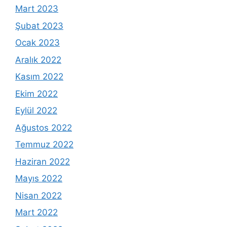
Mart 2023
Şubat 2023
Ocak 2023
Aralık 2022
Kasım 2022
Ekim 2022
Eylül 2022
Ağustos 2022
Temmuz 2022
Haziran 2022
Mayıs 2022
Nisan 2022
Mart 2022