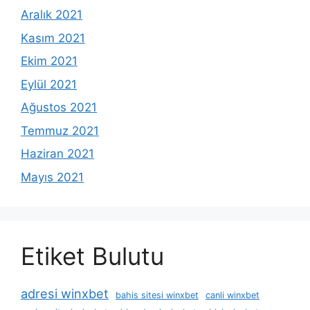
Aralık 2021
Kasım 2021
Ekim 2021
Eylül 2021
Ağustos 2021
Temmuz 2021
Haziran 2021
Mayıs 2021
Etiket Bulutu
adresi winxbet
bahis sitesi winxbet
canli winxbet