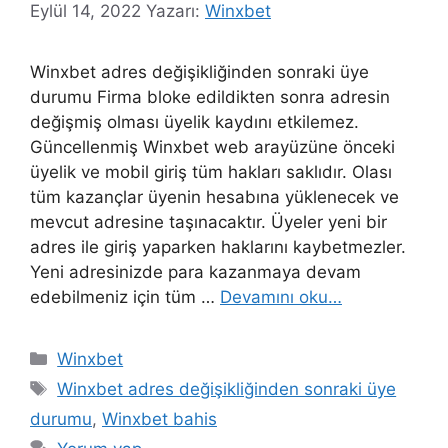
Eylül 14, 2022
Yazarı:
Winxbet
Winxbet adres değişikliğinden sonraki üye
durumu Firma bloke edildikten sonra adresin
değişmiş olması üyelik kaydını etkilemez.
Güncellenmiş Winxbet web arayüzüne önceki
üyelik ve mobil giriş tüm hakları saklıdır. Olası
tüm kazançlar üyenin hesabına yüklenecek ve
mevcut adresine taşınacaktır. Üyeler yeni bir
adres ile giriş yaparken haklarını kaybetmezler.
Yeni adresinizde para kazanmaya devam
edebilmeniz için tüm …
Devamını oku…
Kategoriler
Winxbet
Etiketler
Winxbet adres değişikliğinden sonraki üye
durumu
,
Winxbet bahis