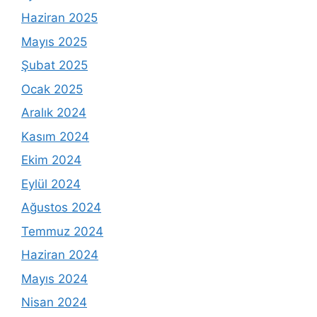
Haziran 2025
Mayıs 2025
Şubat 2025
Ocak 2025
Aralık 2024
Kasım 2024
Ekim 2024
Eylül 2024
Ağustos 2024
Temmuz 2024
Haziran 2024
Mayıs 2024
Nisan 2024