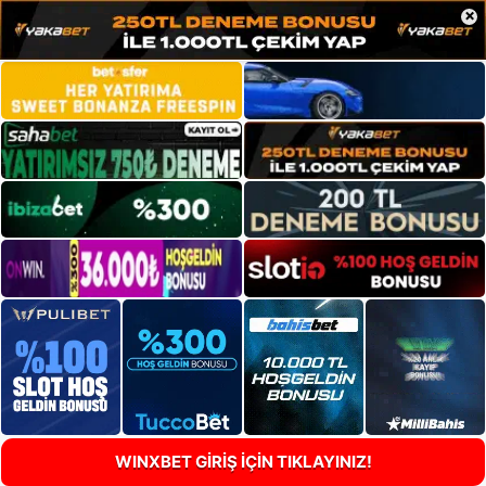
×
WINXBET GİRİŞ İÇİN TIKLAYINIZ!