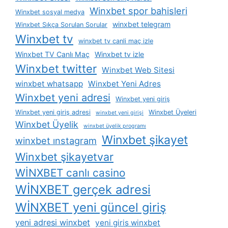
Winxbet spor bahisleri
Winxbet sosyal medya
winxbet telegram
Winxbet Sıkça Sorulan Sorular
Winxbet tv
winxbet tv canli maç izle
Winxbet TV Canlı Maç
Winxbet tv izle
Winxbet twitter
Winxbet Web Sitesi
winxbet whatsapp
Winxbet Yeni Adres
Winxbet yeni adresi
Winxbet yeni giriş
Winxbet yeni giriş adresi
Winxbet Üyeleri
winxbet yeni girişi
Winxbet Üyelik
winxbet üyelik programı
Winxbet şikayet
winxbet ınstagram
Winxbet şikayetvar
WİNXBET canlı casino
WİNXBET gerçek adresi
WİNXBET yeni güncel giriş
yeni adresi winxbet
yeni giris winxbet