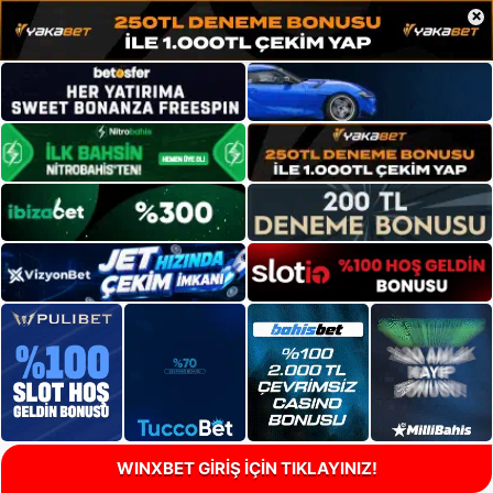
×
WINXBET GİRİŞ İÇİN TIKLAYINIZ!