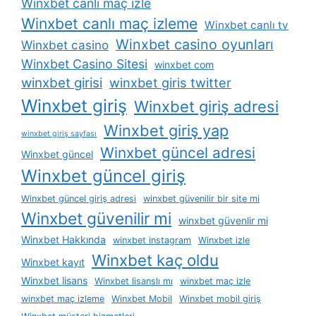
Winxbet canlı maç izle
Winxbet canlı maç izleme
Winxbet canlı tv
Winxbet casino oyunları
Winxbet casino
Winxbet Casino Sitesi
winxbet com
winxbet girisi
winxbet giris twitter
Winxbet giriş
Winxbet giriş adresi
Winxbet giriş yap
winxbet giriş sayfası
Winxbet güncel adresi
Winxbet güncel
Winxbet güncel giriş
Winxbet güncel giriş adresi
winxbet güvenilir bir site mi
Winxbet güvenilir mi
winxbet güvenlir mi
Winxbet Hakkında
winxbet instagram
Winxbet izle
Winxbet kaç oldu
Winxbet kayıt
Winxbet lisans
Winxbet lisanslı mı
winxbet maç izle
winxbet maç izleme
Winxbet Mobil
Winxbet mobil giriş