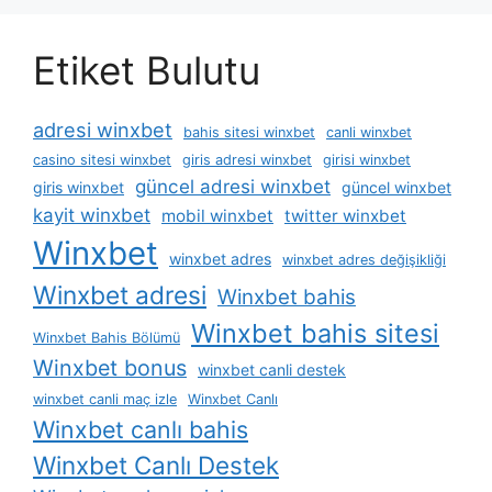
Etiket Bulutu
adresi winxbet
bahis sitesi winxbet
canli winxbet
casino sitesi winxbet
giris adresi winxbet
girisi winxbet
güncel adresi winxbet
giris winxbet
güncel winxbet
kayit winxbet
mobil winxbet
twitter winxbet
Winxbet
winxbet adres
winxbet adres değişikliği
Winxbet adresi
Winxbet bahis
Winxbet bahis sitesi
Winxbet Bahis Bölümü
Winxbet bonus
winxbet canli destek
winxbet canli maç izle
Winxbet Canlı
Winxbet canlı bahis
Winxbet Canlı Destek