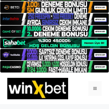
İçeriğe
atla
Menü