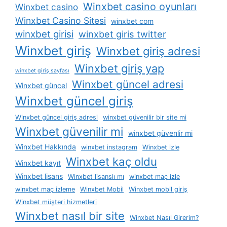
Winxbet casino oyunları
Winxbet casino
Winxbet Casino Sitesi
winxbet com
winxbet girisi
winxbet giris twitter
Winxbet giriş
Winxbet giriş adresi
Winxbet giriş yap
winxbet giriş sayfası
Winxbet güncel adresi
Winxbet güncel
Winxbet güncel giriş
Winxbet güncel giriş adresi
winxbet güvenilir bir site mi
Winxbet güvenilir mi
winxbet güvenlir mi
Winxbet Hakkında
winxbet instagram
Winxbet izle
Winxbet kaç oldu
Winxbet kayıt
Winxbet lisans
Winxbet lisanslı mı
winxbet maç izle
winxbet maç izleme
Winxbet Mobil
Winxbet mobil giriş
Winxbet müşteri hizmetleri
Winxbet nasıl bir site
Winxbet Nasıl Girerim?