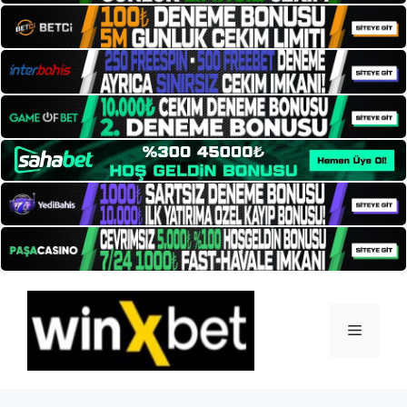
İçeriğe
atla
Menü