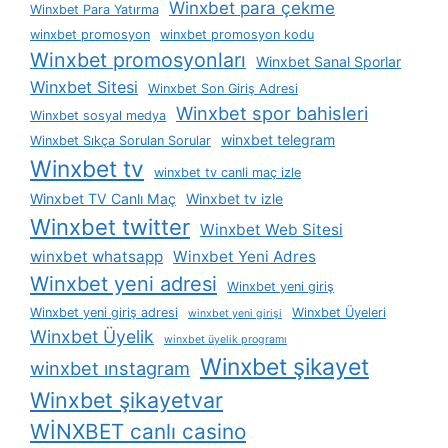
Winxbet para çekme
Winxbet Para Yatırma
winxbet promosyon
winxbet promosyon kodu
Winxbet promosyonları
Winxbet Sanal Sporlar
Winxbet Sitesi
Winxbet Son Giriş Adresi
Winxbet spor bahisleri
Winxbet sosyal medya
winxbet telegram
Winxbet Sıkça Sorulan Sorular
Winxbet tv
winxbet tv canli maç izle
Winxbet TV Canlı Maç
Winxbet tv izle
Winxbet twitter
Winxbet Web Sitesi
winxbet whatsapp
Winxbet Yeni Adres
Winxbet yeni adresi
Winxbet yeni giriş
Winxbet yeni giriş adresi
Winxbet Üyeleri
winxbet yeni girişi
Winxbet Üyelik
winxbet üyelik programı
Winxbet şikayet
winxbet ınstagram
Winxbet şikayetvar
WİNXBET canlı casino