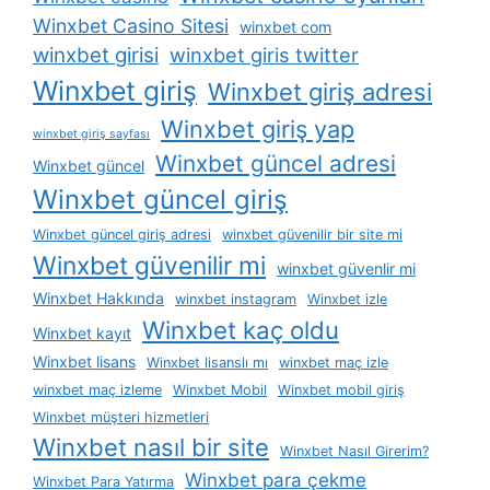
Winxbet Casino Sitesi
winxbet com
winxbet girisi
winxbet giris twitter
Winxbet giriş
Winxbet giriş adresi
Winxbet giriş yap
winxbet giriş sayfası
Winxbet güncel adresi
Winxbet güncel
Winxbet güncel giriş
Winxbet güncel giriş adresi
winxbet güvenilir bir site mi
Winxbet güvenilir mi
winxbet güvenlir mi
Winxbet Hakkında
winxbet instagram
Winxbet izle
Winxbet kaç oldu
Winxbet kayıt
Winxbet lisans
Winxbet lisanslı mı
winxbet maç izle
winxbet maç izleme
Winxbet Mobil
Winxbet mobil giriş
Winxbet müşteri hizmetleri
Winxbet nasıl bir site
Winxbet Nasıl Girerim?
Winxbet para çekme
Winxbet Para Yatırma