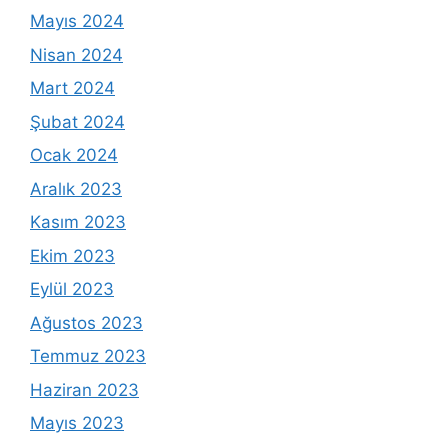
Mayıs 2024
Nisan 2024
Mart 2024
Şubat 2024
Ocak 2024
Aralık 2023
Kasım 2023
Ekim 2023
Eylül 2023
Ağustos 2023
Temmuz 2023
Haziran 2023
Mayıs 2023