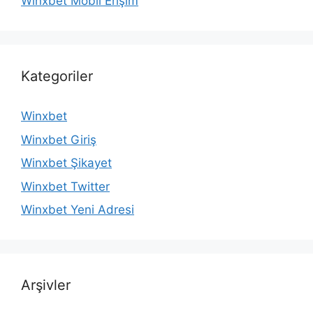
Winxbet Mobil Erişim
Kategoriler
Winxbet
Winxbet Giriş
Winxbet Şikayet
Winxbet Twitter
Winxbet Yeni Adresi
Arşivler