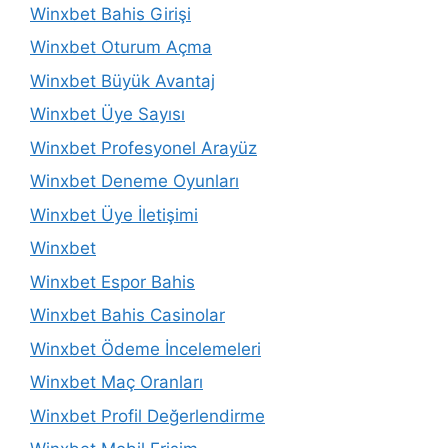
Winxbet Bahis Girişi
Winxbet Oturum Açma
Winxbet Büyük Avantaj
Winxbet Üye Sayısı
Winxbet Profesyonel Arayüz
Winxbet Deneme Oyunları
Winxbet Üye İletişimi
Winxbet
Winxbet Espor Bahis
Winxbet Bahis Casinolar
Winxbet Ödeme İncelemeleri
Winxbet Maç Oranları
Winxbet Profil Değerlendirme