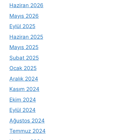
Haziran 2026
Mayıs 2026
Eylül 2025
Haziran 2025
Mayıs 2025
Şubat 2025
Ocak 2025
Aralık 2024
Kasım 2024
Ekim 2024
Eylül 2024
Ağustos 2024
Temmuz 2024