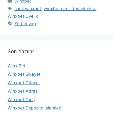
Winxbet
Etiketler
canli winxbet
,
winxbet canlı destek ekibi
,
Winxbet Üyelik
Yorum yap
Son Yazılar
Winx Bet
Winxbet Şikayet
Winxbet Güncel
Winxbet Adresi
Winxbet Giriş
Winxbet Depozito İşlemleri