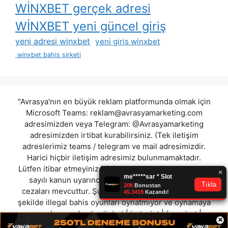
WİNXBET gerçek adresi
WİNXBET yeni güncel giriş
yeni adresi winxbet
yeni giris winxbet
winxbet bahis şirketi
"Avrasya'nın en büyük reklam platformunda olmak için
Microsoft Teams:
reklam@avrasyamarketing.com
adresimizden veya Telegram: @Avrasyamarketing
adresimizden irtibat kurabilirsiniz. (Tek iletişim
adreslerimiz teams / telegram ve mail adresimizdir.
Harici hiçbir iletişim adresimiz bulunmamaktadır.
Lütfen itibar etmeyiniz.) Türkiye yasalarına göre 7258
sayılı kanun uyarınca yasa dışı bahis oynamanın
cezaları mevcuttur. Şu an bulunduğunuz site hiç bir
şekilde illegal bahis oyunları oynatmıyor ve oynamaya
aracı olmuyordur.
berlinbet
|
betxslot
|
favexbet
|
×
lugabet
|
ispor
|
betkore
|
efesbet
|
odakbet
"