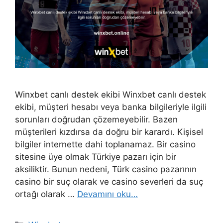
Winxbet canlı destek ekibi Winxbet canlı destek
ekibi, müşteri hesabı veya banka bilgileriyle ilgili
sorunları doğrudan çözemeyebilir. Bazen
müşterileri kızdırsa da doğru bir karardı. Kişisel
bilgiler internette dahi toplanamaz. Bir casino
sitesine üye olmak Türkiye pazarı için bir
aksiliktir. Bunun nedeni, Türk casino pazarının
casino bir suç olarak ve casino severleri da suç
ortağı olarak …
Devamını oku…
Kategoriler