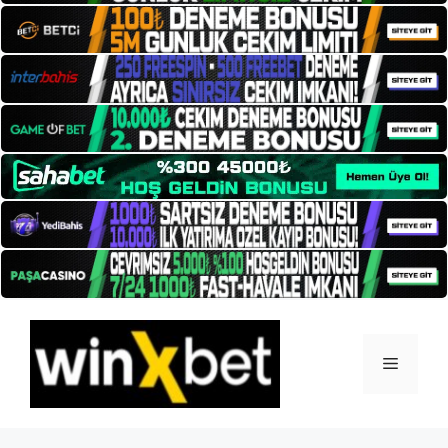
İçeriğe
atla
Menü