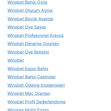
Winxbet Bahis Girişi
Winxbet Oturum Açma
Winxbet Büyük Avantaj
Winxbet Üye Sayısı
Winxbet Profesyonel Arayüz
Winxbet Deneme Oyunları
Winxbet Üye İletişimi
Winxbet
Winxbet Espor Bahis
Winxbet Bahis Casinolar
Winxbet Ödeme İncelemeleri
Winxbet Maç Oranları
Winxbet Profil Değerlendirme
Winxbet Mobil Erişim