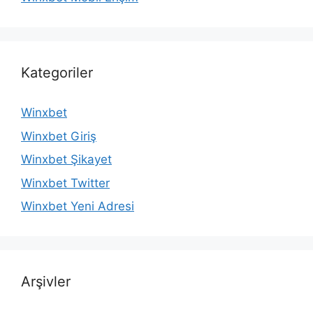
Kategoriler
Winxbet
Winxbet Giriş
Winxbet Şikayet
Winxbet Twitter
Winxbet Yeni Adresi
Arşivler