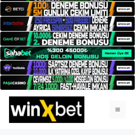
İçeriğe
atla
Menü