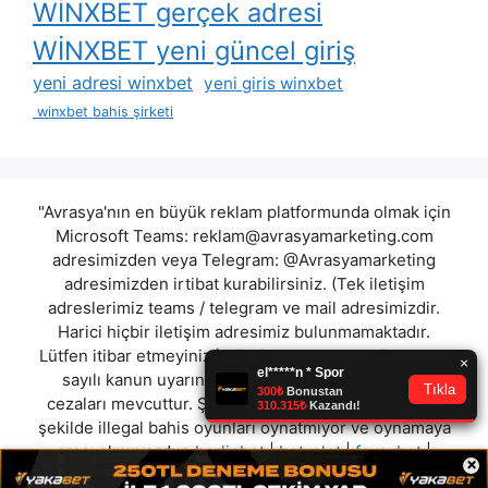
WİNXBET gerçek adresi
WİNXBET yeni güncel giriş
yeni adresi winxbet
yeni giris winxbet
winxbet bahis şirketi
"Avrasya'nın en büyük reklam platformunda olmak için
Microsoft Teams:
reklam@avrasyamarketing.com
adresimizden veya Telegram: @Avrasyamarketing
adresimizden irtibat kurabilirsiniz. (Tek iletişim
adreslerimiz teams / telegram ve mail adresimizdir.
Harici hiçbir iletişim adresimiz bulunmamaktadır.
Lütfen itibar etmeyiniz.) Türkiye yasalarına göre 7258
sayılı kanun uyarınca yasa dışı bahis oynamanın
cezaları mevcuttur. Şu an bulunduğunuz site hiç bir
şekilde illegal bahis oyunları oynatmıyor ve oynamaya
aracı olmuyordur.
berlinbet
|
betxslot
|
favexbet
|
×
lugabet
|
ispor
|
betkore
|
efesbet
|
odakbet
"