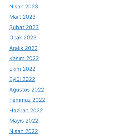
Nisan 2023
Mart 2023
Şubat 2023
Ocak 2023
Aralık 2022
Kasım 2022
Ekim 2022
Eylül 2022
Ağustos 2022
Temmuz 2022
Haziran 2022
Mayıs 2022
Nisan 2022