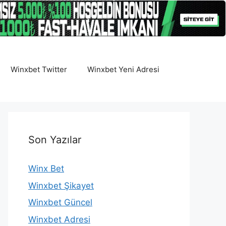
Winxbet Twitter
Winxbet Yeni Adresi
Son Yazılar
Winx Bet
Winxbet Şikayet
Winxbet Güncel
Winxbet Adresi