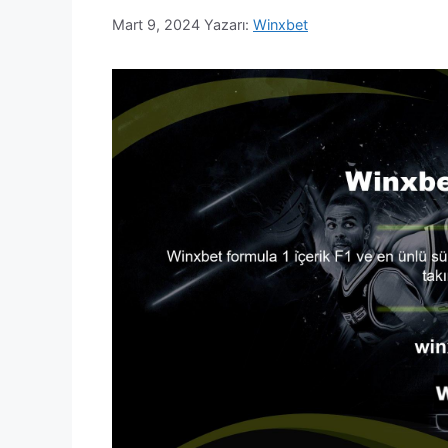
Mart 9, 2024
Yazarı:
Winxbet