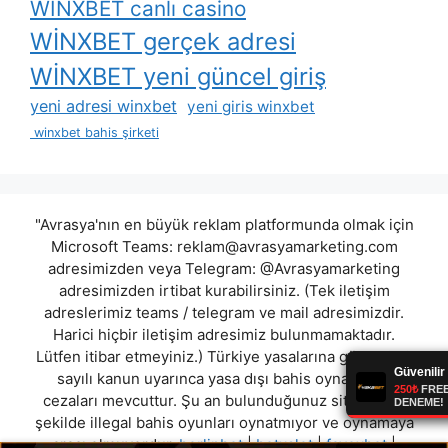
WİNXBET canlı casino
WİNXBET gerçek adresi
WİNXBET yeni güncel giriş
yeni adresi winxbet
yeni giris winxbet
winxbet bahis şirketi
"Avrasya'nın en büyük reklam platformunda olmak için
Microsoft Teams:
reklam@avrasyamarketing.com
adresimizden veya Telegram: @Avrasyamarketing
adresimizden irtibat kurabilirsiniz. (Tek iletişim
adreslerimiz teams / telegram ve mail adresimizdir.
Harici hiçbir iletişim adresimiz bulunmamaktadır.
Lütfen itibar etmeyiniz.) Türkiye yasalarına göre 7258
sayılı kanun uyarınca yasa dışı bahis oynamanın
cezaları mevcuttur. Şu an bulunduğunuz site hiç bir
şekilde illegal bahis oyunları oynatmıyor ve oynamaya
aracı olmuyordur.
berlinbet
|
betxslot
|
favexbet
|