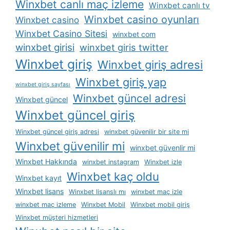
Winxbet canlı maç izleme
Winxbet canlı tv
Winxbet casino oyunları
Winxbet casino
Winxbet Casino Sitesi
winxbet com
winxbet girisi
winxbet giris twitter
Winxbet giriş
Winxbet giriş adresi
Winxbet giriş yap
winxbet giriş sayfası
Winxbet güncel adresi
Winxbet güncel
Winxbet güncel giriş
Winxbet güncel giriş adresi
winxbet güvenilir bir site mi
Winxbet güvenilir mi
winxbet güvenlir mi
Winxbet Hakkında
winxbet instagram
Winxbet izle
Winxbet kaç oldu
Winxbet kayıt
Winxbet lisans
Winxbet lisanslı mı
winxbet maç izle
winxbet maç izleme
Winxbet Mobil
Winxbet mobil giriş
Winxbet müşteri hizmetleri