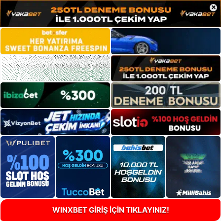
×
WINXBET GİRİŞ İÇİN TIKLAYINIZ!