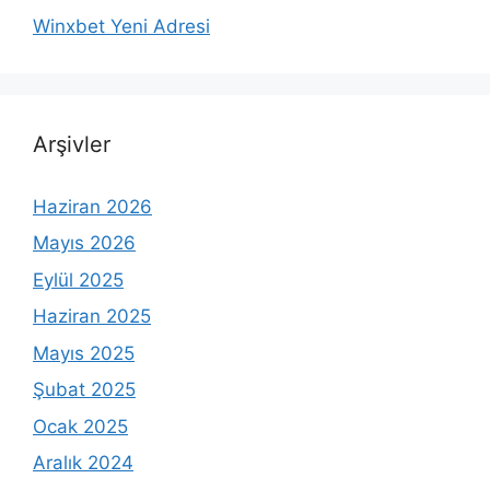
Winxbet Yeni Adresi
Arşivler
Haziran 2026
Mayıs 2026
Eylül 2025
Haziran 2025
Mayıs 2025
Şubat 2025
Ocak 2025
Aralık 2024