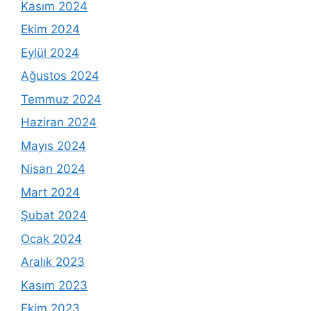
Kasım 2024
Ekim 2024
Eylül 2024
Ağustos 2024
Temmuz 2024
Haziran 2024
Mayıs 2024
Nisan 2024
Mart 2024
Şubat 2024
Ocak 2024
Aralık 2023
Kasım 2023
Ekim 2023