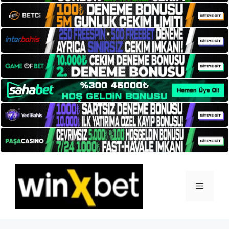
İçeriğe
atla
Menü