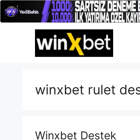
İçeriğe
atla
winxbet rulet de
Winxbet Destek