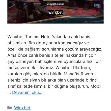
Winxbet Tanıtım Notu Yakında canlı bahis
ofisimizin tüm detaylarını konuşacağız ve
özellikle bağlantı sorunlarına çözüm arayacağız.
Ama önce canlı bahis siteleri hakkında hiçbir
şey bilmeyen bahisçilere ve oyunculara hızlı bir
mesaj vermek istiyoruz. Winxbet Platform,
kurulan girişimlerden biridir. Masaüstü web
siteniz için siyah bir arka plan üzerinde birinci
sınıf kalitede kırmızı bir düğme oluşturun. Mobil
…
Devamını oku…
Kategoriler
Winxbet