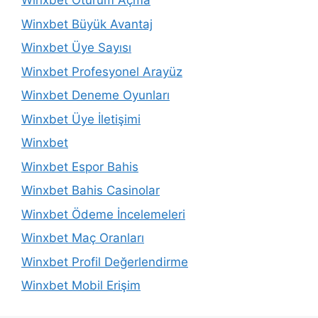
Winxbet Oturum Açma
Winxbet Büyük Avantaj
Winxbet Üye Sayısı
Winxbet Profesyonel Arayüz
Winxbet Deneme Oyunları
Winxbet Üye İletişimi
Winxbet
Winxbet Espor Bahis
Winxbet Bahis Casinolar
Winxbet Ödeme İncelemeleri
Winxbet Maç Oranları
Winxbet Profil Değerlendirme
Winxbet Mobil Erişim