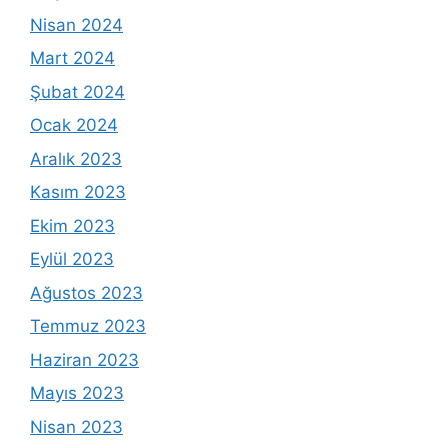
Nisan 2024
Mart 2024
Şubat 2024
Ocak 2024
Aralık 2023
Kasım 2023
Ekim 2023
Eylül 2023
Ağustos 2023
Temmuz 2023
Haziran 2023
Mayıs 2023
Nisan 2023