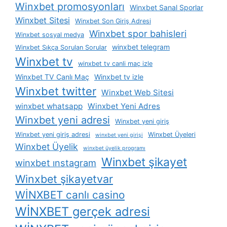
Winxbet promosyonları
Winxbet Sanal Sporlar
Winxbet Sitesi
Winxbet Son Giriş Adresi
Winxbet spor bahisleri
Winxbet sosyal medya
winxbet telegram
Winxbet Sıkça Sorulan Sorular
Winxbet tv
winxbet tv canli maç izle
Winxbet TV Canlı Maç
Winxbet tv izle
Winxbet twitter
Winxbet Web Sitesi
winxbet whatsapp
Winxbet Yeni Adres
Winxbet yeni adresi
Winxbet yeni giriş
Winxbet yeni giriş adresi
Winxbet Üyeleri
winxbet yeni girişi
Winxbet Üyelik
winxbet üyelik programı
Winxbet şikayet
winxbet ınstagram
Winxbet şikayetvar
WİNXBET canlı casino
WİNXBET gerçek adresi