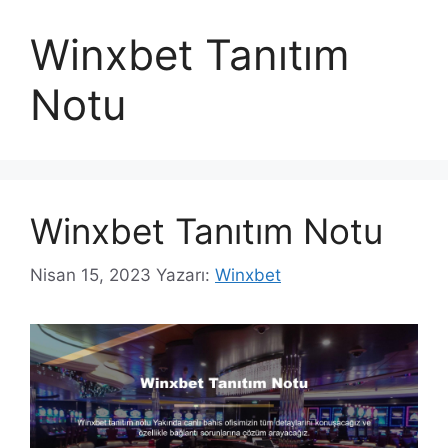
Winxbet Tanıtım
Notu
Winxbet Tanıtım Notu
Nisan 15, 2023
Yazarı:
Winxbet