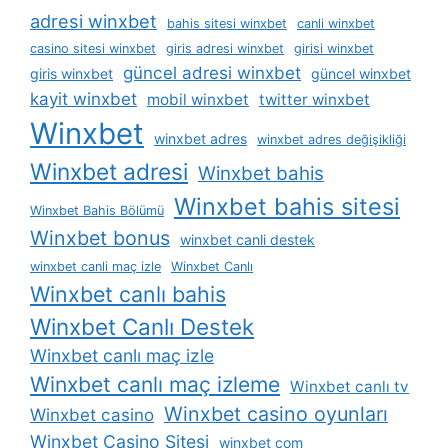
adresi winxbet
bahis sitesi winxbet
canli winxbet
casino sitesi winxbet
giris adresi winxbet
girisi winxbet
güncel adresi winxbet
giris winxbet
güncel winxbet
kayit winxbet
mobil winxbet
twitter winxbet
Winxbet
winxbet adres
winxbet adres değişikliği
Winxbet adresi
Winxbet bahis
Winxbet bahis sitesi
Winxbet Bahis Bölümü
Winxbet bonus
winxbet canli destek
winxbet canli maç izle
Winxbet Canlı
Winxbet canlı bahis
Winxbet Canlı Destek
Winxbet canlı maç izle
Winxbet canlı maç izleme
Winxbet canlı tv
Winxbet casino oyunları
Winxbet casino
Winxbet Casino Sitesi
winxbet com