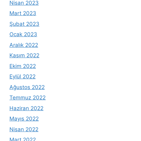
Nisan 2023
Mart 2023
Şubat 2023
Ocak 2023
Aralık 2022
Kasım 2022
Ekim 2022
Eylül 2022
Ağustos 2022
Temmuz 2022
Haziran 2022
Mayıs 2022
Nisan 2022
Mart 2022