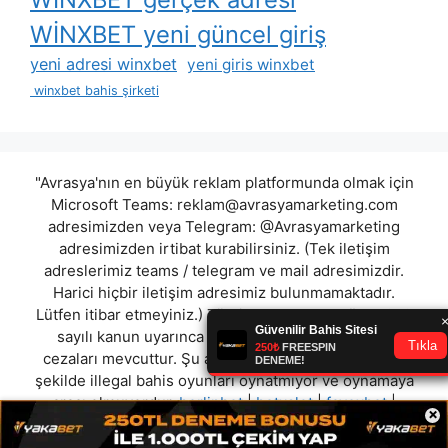
WİNXBET yeni güncel giriş
yeni adresi winxbet
yeni giris winxbet
winxbet bahis şirketi
"Avrasya'nın en büyük reklam platformunda olmak için
Microsoft Teams:
reklam@avrasyamarketing.com
adresimizden veya Telegram: @Avrasyamarketing
adresimizden irtibat kurabilirsiniz. (Tek iletişim
adreslerimiz teams / telegram ve mail adresimizdir.
Harici hiçbir iletişim adresimiz bulunmamaktadır.
Lütfen itibar etmeyiniz.) Türkiye yasalarına göre 7258
sayılı kanun uyarınca yasa dışı bahis oynamanın
cezaları mevcuttur. Şu an bulunduğunuz site hiç bir
şekilde illegal bahis oyunları oynatmıyor ve oynamaya
aracı olmuyordur.
berlinbet
|
betxslot
|
favexbet
|
×
lugabet
|
ispor
|
betkore
|
efesbet
|
odakbet
"