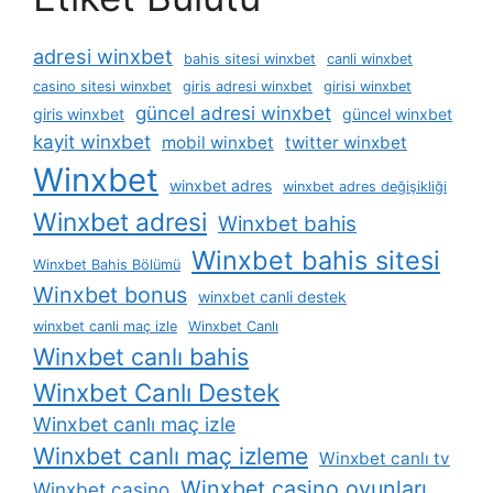
adresi winxbet
bahis sitesi winxbet
canli winxbet
casino sitesi winxbet
giris adresi winxbet
girisi winxbet
güncel adresi winxbet
giris winxbet
güncel winxbet
kayit winxbet
mobil winxbet
twitter winxbet
Winxbet
winxbet adres
winxbet adres değişikliği
Winxbet adresi
Winxbet bahis
Winxbet bahis sitesi
Winxbet Bahis Bölümü
Winxbet bonus
winxbet canli destek
winxbet canli maç izle
Winxbet Canlı
Winxbet canlı bahis
Winxbet Canlı Destek
Winxbet canlı maç izle
Winxbet canlı maç izleme
Winxbet canlı tv
Winxbet casino oyunları
Winxbet casino