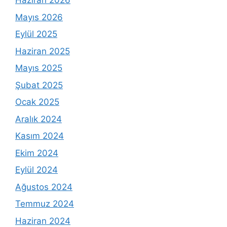
Haziran 2026
Mayıs 2026
Eylül 2025
Haziran 2025
Mayıs 2025
Şubat 2025
Ocak 2025
Aralık 2024
Kasım 2024
Ekim 2024
Eylül 2024
Ağustos 2024
Temmuz 2024
Haziran 2024