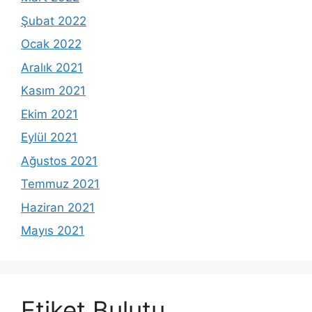
Şubat 2022
Ocak 2022
Aralık 2021
Kasım 2021
Ekim 2021
Eylül 2021
Ağustos 2021
Temmuz 2021
Haziran 2021
Mayıs 2021
Etiket Bulutu