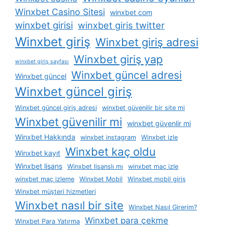
Winxbet Casino Sitesi
winxbet com
winxbet girisi
winxbet giris twitter
Winxbet giriş
Winxbet giriş adresi
Winxbet giriş yap
winxbet giriş sayfası
Winxbet güncel adresi
Winxbet güncel
Winxbet güncel giriş
Winxbet güncel giriş adresi
winxbet güvenilir bir site mi
Winxbet güvenilir mi
winxbet güvenlir mi
Winxbet Hakkında
winxbet instagram
Winxbet izle
Winxbet kaç oldu
Winxbet kayıt
Winxbet lisans
Winxbet lisanslı mı
winxbet maç izle
winxbet maç izleme
Winxbet Mobil
Winxbet mobil giriş
Winxbet müşteri hizmetleri
Winxbet nasıl bir site
Winxbet Nasıl Girerim?
Winxbet para çekme
Winxbet Para Yatırma