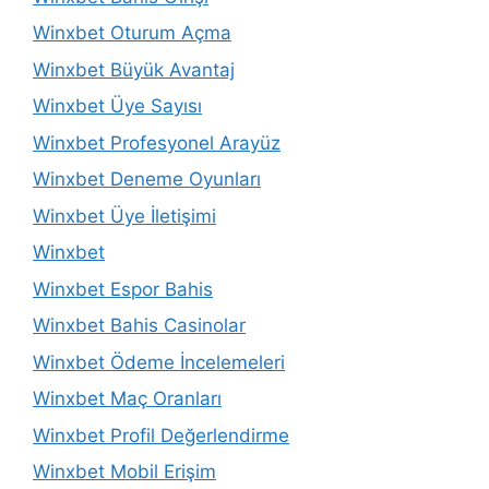
Winxbet Oturum Açma
Winxbet Büyük Avantaj
Winxbet Üye Sayısı
Winxbet Profesyonel Arayüz
Winxbet Deneme Oyunları
Winxbet Üye İletişimi
Winxbet
Winxbet Espor Bahis
Winxbet Bahis Casinolar
Winxbet Ödeme İncelemeleri
Winxbet Maç Oranları
Winxbet Profil Değerlendirme
Winxbet Mobil Erişim