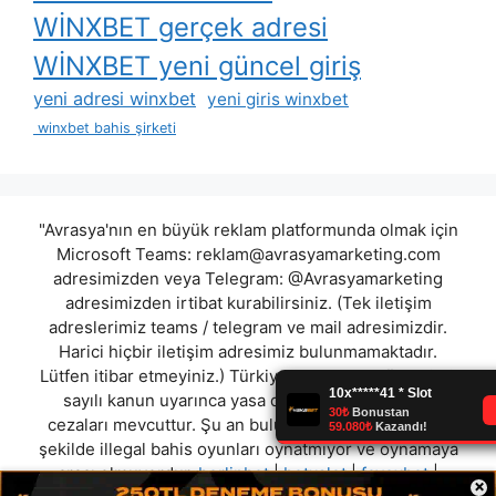
WİNXBET gerçek adresi
WİNXBET yeni güncel giriş
yeni adresi winxbet
yeni giris winxbet
winxbet bahis şirketi
"Avrasya'nın en büyük reklam platformunda olmak için
Microsoft Teams:
reklam@avrasyamarketing.com
adresimizden veya Telegram: @Avrasyamarketing
adresimizden irtibat kurabilirsiniz. (Tek iletişim
adreslerimiz teams / telegram ve mail adresimizdir.
Harici hiçbir iletişim adresimiz bulunmamaktadır.
Lütfen itibar etmeyiniz.) Türkiye yasalarına göre 7258
sayılı kanun uyarınca yasa dışı bahis oynamanın
cezaları mevcuttur. Şu an bulunduğunuz site hiç bir
şekilde illegal bahis oyunları oynatmıyor ve oynamaya
aracı olmuyordur.
berlinbet
|
betxslot
|
favexbet
|
×