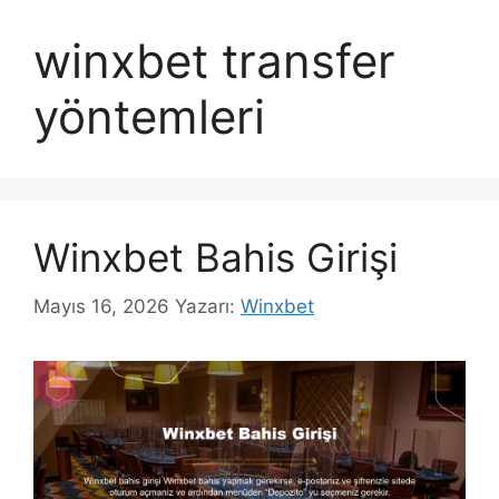
winxbet transfer
yöntemleri
Winxbet Bahis Girişi
Mayıs 16, 2026
Yazarı:
Winxbet