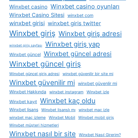
Winxbet casino oyunları
Winxbet casino
Winxbet Casino Sitesi
winxbet com
winxbet girisi
winxbet giris twitter
Winxbet giriş
Winxbet giriş adresi
Winxbet giriş yap
winxbet giriş sayfası
Winxbet güncel adresi
Winxbet güncel
Winxbet güncel giriş
Winxbet güncel giriş adresi
winxbet güvenilir bir site mi
Winxbet güvenilir mi
winxbet güvenlir mi
Winxbet Hakkında
winxbet instagram
Winxbet izle
Winxbet kaç oldu
Winxbet kayıt
Winxbet lisans
Winxbet lisanslı mı
winxbet maç izle
winxbet maç izleme
Winxbet Mobil
Winxbet mobil giriş
Winxbet müşteri hizmetleri
Winxbet nasıl bir site
Winxbet Nasıl Girerim?