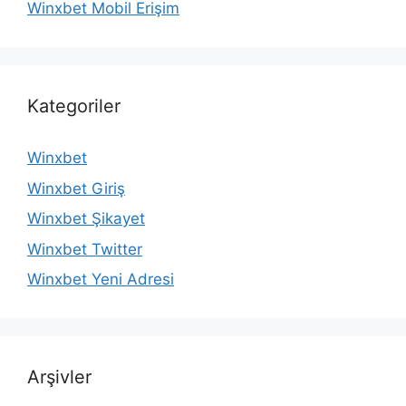
Winxbet Mobil Erişim
Kategoriler
Winxbet
Winxbet Giriş
Winxbet Şikayet
Winxbet Twitter
Winxbet Yeni Adresi
Arşivler