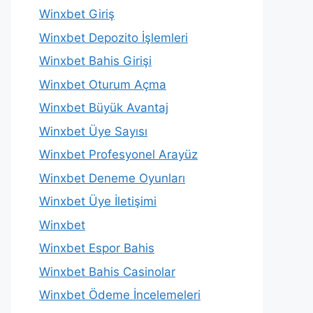
Winxbet Giriş
Winxbet Depozito İşlemleri
Winxbet Bahis Girişi
Winxbet Oturum Açma
Winxbet Büyük Avantaj
Winxbet Üye Sayısı
Winxbet Profesyonel Arayüz
Winxbet Deneme Oyunları
Winxbet Üye İletişimi
Winxbet
Winxbet Espor Bahis
Winxbet Bahis Casinolar
Winxbet Ödeme İncelemeleri