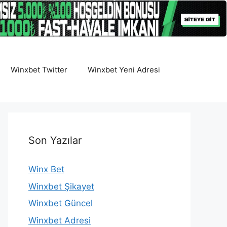
Winxbet Twitter
Winxbet Yeni Adresi
Son Yazılar
Winx Bet
Winxbet Şikayet
Winxbet Güncel
Winxbet Adresi