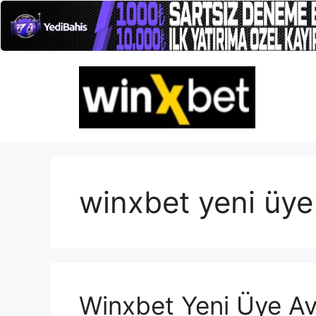
İçeriğe
atla
winxbet yeni üye 
Winxbet Yeni Üye Ava