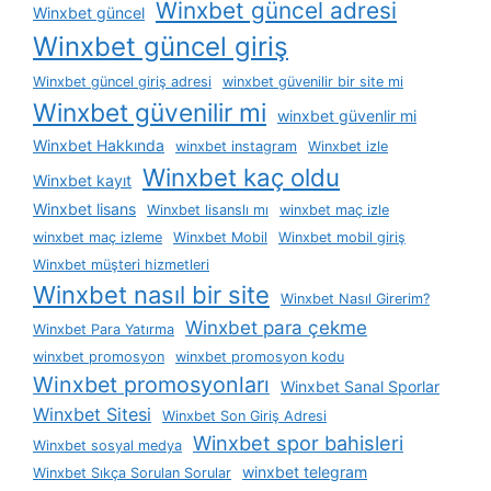
Winxbet güncel adresi
Winxbet güncel
Winxbet güncel giriş
Winxbet güncel giriş adresi
winxbet güvenilir bir site mi
Winxbet güvenilir mi
winxbet güvenlir mi
Winxbet Hakkında
winxbet instagram
Winxbet izle
Winxbet kaç oldu
Winxbet kayıt
Winxbet lisans
Winxbet lisanslı mı
winxbet maç izle
winxbet maç izleme
Winxbet Mobil
Winxbet mobil giriş
Winxbet müşteri hizmetleri
Winxbet nasıl bir site
Winxbet Nasıl Girerim?
Winxbet para çekme
Winxbet Para Yatırma
winxbet promosyon
winxbet promosyon kodu
Winxbet promosyonları
Winxbet Sanal Sporlar
Winxbet Sitesi
Winxbet Son Giriş Adresi
Winxbet spor bahisleri
Winxbet sosyal medya
winxbet telegram
Winxbet Sıkça Sorulan Sorular