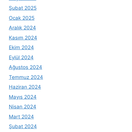
Şubat 2025
Ocak 2025
Aralık 2024
Kasım 2024
Ekim 2024
Eylül 2024
Ağustos 2024
Temmuz 2024
Haziran 2024
Mayıs 2024
Nisan 2024
Mart 2024
Şubat 2024