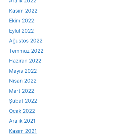
Aralık 2022
Kasım 2022
Ekim 2022
Eylül 2022
Ağustos 2022
Temmuz 2022
Haziran 2022
Mayıs 2022
Nisan 2022
Mart 2022
Şubat 2022
Ocak 2022
Aralık 2021
Kasım 2021