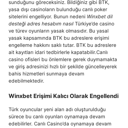
sunduğunu göreceksiniz. Bildiğiniz gibi BTK,
yasa dışı casinoların bulunduğu canlı poker
sitelerini engelliyor. Bunun nedeni
Winxbet dil
desteği adres hesabım nasıl
Türkiye’de casino
ve türev oyunların yasak olmasıdır. Bu yasal
yasak kapsamında BTK bu adreslere erişimi
engelleme hakkını saklı tutar. BTK bu adreslere
ait kayıtları idari tedbirlerle kapatabilir.Canlı
casino ofisleri bu önlemlere gerek duymamakta
ve giriş adresinizi hızlı bir şekilde güncelleyerek
bahis hizmetleri sunmaya devam
edebilmektedir.
Winxbet Erişimi Kalıcı Olarak Engellendi
Türk oyuncular yeni alan adı oluşturulduğu
sürece bu canlı oyunları oynamaya devam
edebilirler. Canlı Casino’da oynamaya devam