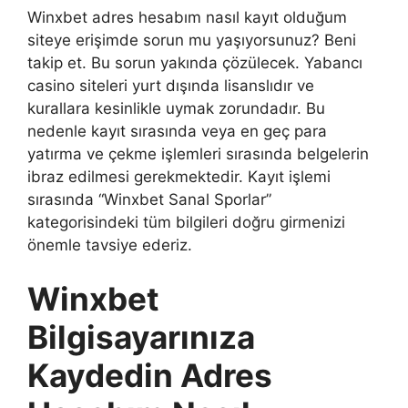
Winxbet adres hesabım nasıl kayıt olduğum
siteye erişimde sorun mu yaşıyorsunuz? Beni
takip et. Bu sorun yakında çözülecek. Yabancı
casino siteleri yurt dışında lisanslıdır ve
kurallara kesinlikle uymak zorundadır. Bu
nedenle kayıt sırasında veya en geç para
yatırma ve çekme işlemleri sırasında belgelerin
ibraz edilmesi gerekmektedir. Kayıt işlemi
sırasında “Winxbet Sanal Sporlar”
kategorisindeki tüm bilgileri doğru girmenizi
önemle tavsiye ederiz.
Winxbet
Bilgisayarınıza
Kaydedin Adres