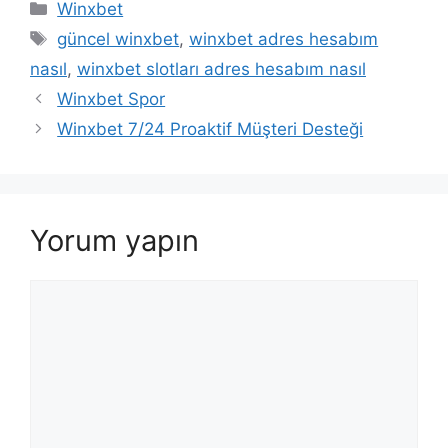
Kategoriler
Winxbet
Etiketler
güncel winxbet
,
winxbet adres hesabım
nasıl
,
winxbet slotları adres hesabım nasıl
Winxbet Spor
Winxbet 7/24 Proaktif Müşteri Desteği
Yorum yapın
Yorum