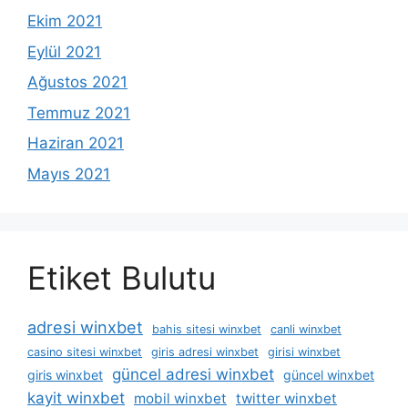
Ekim 2021
Eylül 2021
Ağustos 2021
Temmuz 2021
Haziran 2021
Mayıs 2021
Etiket Bulutu
adresi winxbet
bahis sitesi winxbet
canli winxbet
casino sitesi winxbet
giris adresi winxbet
girisi winxbet
güncel adresi winxbet
giris winxbet
güncel winxbet
kayit winxbet
mobil winxbet
twitter winxbet