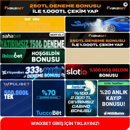
×
WINXBET GİRİŞ İÇİN TIKLAYINIZ!