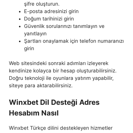
şifre oluşturun.
E-posta adresinizi girin
Doğum tarihinizi girin
Güvenlik sorularınızı tanımlayın ve
yanıtlayın
Şartları onaylamak için telefon numaranızı
girin
Web sitesindeki sonraki adımları izleyerek
kendinize kolayca bir hesap oluşturabilirsiniz.
Doğru teknoloji ile oyunlara yatırım yapabilir,
siteye para aktarabilirsiniz.
Winxbet Dil Desteği Adres
Hesabım Nasıl
Winxbet Türkçe dilini destekleyen hizmetler