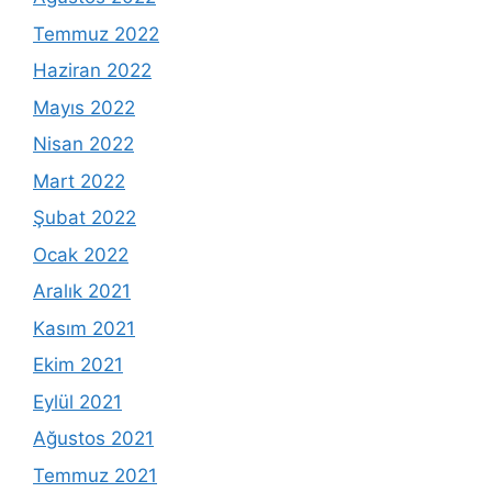
Temmuz 2022
Haziran 2022
Mayıs 2022
Nisan 2022
Mart 2022
Şubat 2022
Ocak 2022
Aralık 2021
Kasım 2021
Ekim 2021
Eylül 2021
Ağustos 2021
Temmuz 2021