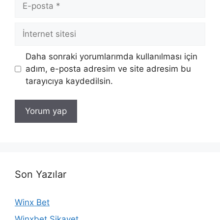
posta
İnternet
sitesi
Daha sonraki yorumlarımda kullanılması için
adım, e-posta adresim ve site adresim bu
tarayıcıya kaydedilsin.
Son Yazılar
Winx Bet
Winxbet Şikayet