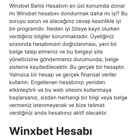
Winxbet Bahis Hesabım en üst konumda donar
mı Winxbet hesabını dondurmak daha mı iyi? Bu
soruyu sorun ve alacağınız cevap kesinlikle iyi
bir programdır. Neden iyi Siteye kayıt olurken
verdiğiniz bilgiler korunmaktadır. Üyeliğiniz
sırasında hesabınızın doğrulanması, yani bir
belge talep etmeniz ve bu belgeyi site
yöneticisine göndermeniz durumunda, belge
sisteme kaydedilecektir. Bu gerçek bir hesaptır.
Yalnızca bir hesap ve gerçek finansal veriler
kullanın. Engellenen hesabınızı yeniden
etkinleştirir ve bu web sitesini kullanmaya
başlarsanız, sizden herhangi bir bilgi veya belge
vermeniz istenmeyecek ve bize talimat
verdiğiniz anda hesabınız aktif olacaktır.
Winxbet Hesabı