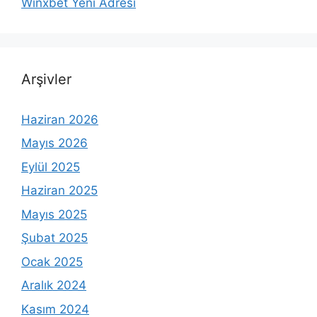
Winxbet Yeni Adresi
Arşivler
Haziran 2026
Mayıs 2026
Eylül 2025
Haziran 2025
Mayıs 2025
Şubat 2025
Ocak 2025
Aralık 2024
Kasım 2024