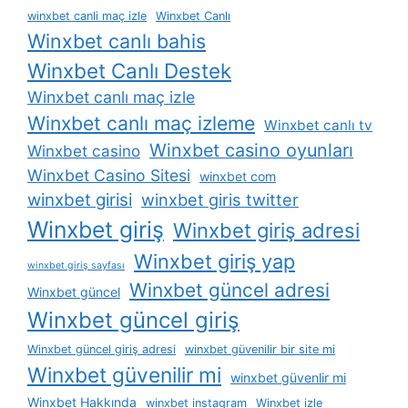
winxbet canli maç izle
Winxbet Canlı
Winxbet canlı bahis
Winxbet Canlı Destek
Winxbet canlı maç izle
Winxbet canlı maç izleme
Winxbet canlı tv
Winxbet casino oyunları
Winxbet casino
Winxbet Casino Sitesi
winxbet com
winxbet girisi
winxbet giris twitter
Winxbet giriş
Winxbet giriş adresi
Winxbet giriş yap
winxbet giriş sayfası
Winxbet güncel adresi
Winxbet güncel
Winxbet güncel giriş
Winxbet güncel giriş adresi
winxbet güvenilir bir site mi
Winxbet güvenilir mi
winxbet güvenlir mi
Winxbet Hakkında
winxbet instagram
Winxbet izle