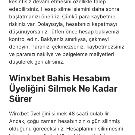
kesintisiz devam etmesini özellikle talep
edebilirsiniz. Hesap silme işlemini daha sonra
başlatmanızı öneririz. Çünkü para kaybetme
riskiniz var. Dolayısıyla, hesabınızı kapatmayı
düşünüyorsanız, lütfen önce hesap bakiyenizi
kontrol edin. Bakiyeniz sınırlıysa, çekmeyi
deneyin. Paranızı çekmezseniz, kaybetmezsiniz
ve paranızı nakliye ve belgeleme maliyetleri
düşülerek geri alırsınız.
Winxbet Bahis Hesabım
Üyeliğini Silmek Ne Kadar
Sürer
Winxbet üyeliğini silmek 48 saati bulabilir.
Ancak, çoğu zaman hesabınızın o gün silinmiş
olduğunu göreceksiniz. Hesaplarının silinmesini