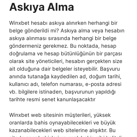
Askıya Alma
Winxbet hesabı askıya alınırken herhangi bir
belge gönderildi mi? Askıya alma veya hesabın
askıya alınması sırasında herhangi bir belge
göndermeniz gerekmez. Bu noktada, hesap
doğrulama ve hesap bütünlüğünün bir parçası
olarak site yöneticileri, hesabın gerçekten size
ait olduğuna dair belgeler isteyebilir. Başvuru
anında tutanağa kaydedilen ad, doğum tarihi,
kullanıcı adı, telefon numarası, e-posta adresi
vb. bilgilere istinaden, başvurunun yapıldığı
tarihte resmi senet kanunlaşacaktır
Winxbet web sitesinin müşterileri, yüksek
oranlarda bahis oynayabilecekleri ve büyük
kazanabilecekleri web sitelerine alışıktır. Bu