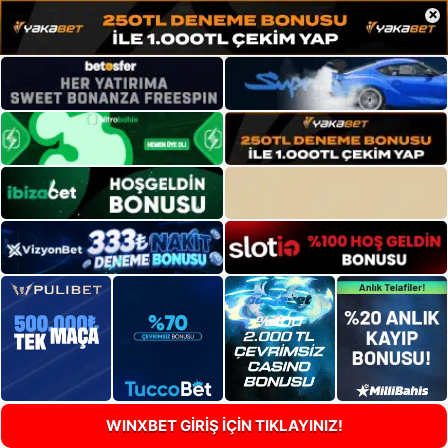
×
WINXBET GİRİŞ İÇİN TIKLAYINIZ!