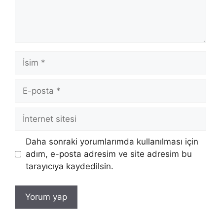
İsim
E-
posta
İnternet
sitesi
Daha sonraki yorumlarımda kullanılması için
adım, e-posta adresim ve site adresim bu
tarayıcıya kaydedilsin.