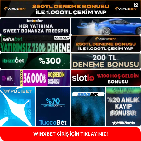
×
WINXBET GİRİŞ İÇİN TIKLAYINIZ!