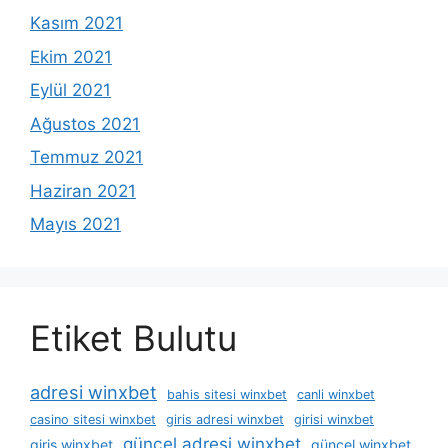
Kasım 2021
Ekim 2021
Eylül 2021
Ağustos 2021
Temmuz 2021
Haziran 2021
Mayıs 2021
Etiket Bulutu
adresi winxbet
bahis sitesi winxbet
canli winxbet
casino sitesi winxbet
giris adresi winxbet
girisi winxbet
güncel adresi winxbet
giris winxbet
güncel winxbet