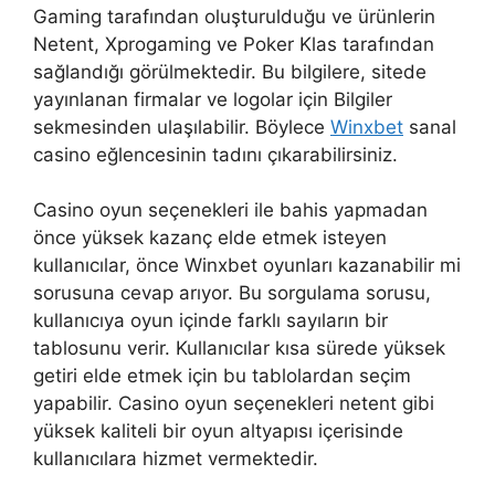
Gaming tarafından oluşturulduğu ve ürünlerin
Netent, Xprogaming ve Poker Klas tarafından
sağlandığı görülmektedir. Bu bilgilere, sitede
yayınlanan firmalar ve logolar için Bilgiler
sekmesinden ulaşılabilir. Böylece
Winxbet
sanal
casino eğlencesinin tadını çıkarabilirsiniz.
Casino oyun seçenekleri ile bahis yapmadan
önce yüksek kazanç elde etmek isteyen
kullanıcılar, önce Winxbet oyunları kazanabilir mi
sorusuna cevap arıyor. Bu sorgulama sorusu,
kullanıcıya oyun içinde farklı sayıların bir
tablosunu verir. Kullanıcılar kısa sürede yüksek
getiri elde etmek için bu tablolardan seçim
yapabilir. Casino oyun seçenekleri netent gibi
yüksek kaliteli bir oyun altyapısı içerisinde
kullanıcılara hizmet vermektedir.