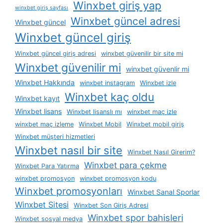
Winxbet giriş yap
winxbet giriş sayfası
Winxbet güncel adresi
Winxbet güncel
Winxbet güncel giriş
Winxbet güncel giriş adresi
winxbet güvenilir bir site mi
Winxbet güvenilir mi
winxbet güvenlir mi
Winxbet Hakkında
winxbet instagram
Winxbet izle
Winxbet kaç oldu
Winxbet kayıt
Winxbet lisans
Winxbet lisanslı mı
winxbet maç izle
winxbet maç izleme
Winxbet Mobil
Winxbet mobil giriş
Winxbet müşteri hizmetleri
Winxbet nasıl bir site
Winxbet Nasıl Girerim?
Winxbet para çekme
Winxbet Para Yatırma
winxbet promosyon
winxbet promosyon kodu
Winxbet promosyonları
Winxbet Sanal Sporlar
Winxbet Sitesi
Winxbet Son Giriş Adresi
Winxbet spor bahisleri
Winxbet sosyal medya