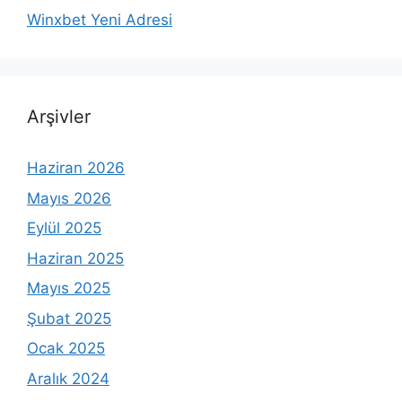
Winxbet Yeni Adresi
Arşivler
Haziran 2026
Mayıs 2026
Eylül 2025
Haziran 2025
Mayıs 2025
Şubat 2025
Ocak 2025
Aralık 2024