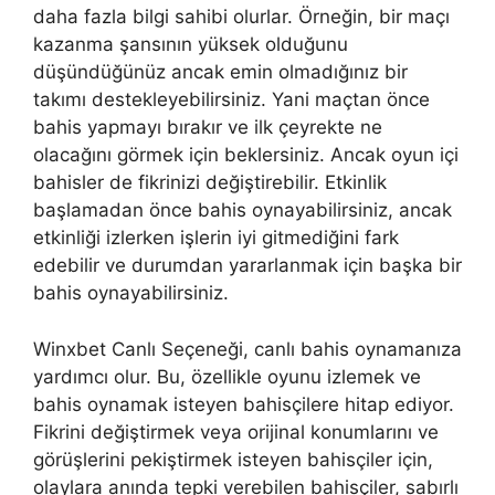
daha fazla bilgi sahibi olurlar. Örneğin, bir maçı
kazanma şansının yüksek olduğunu
düşündüğünüz ancak emin olmadığınız bir
takımı destekleyebilirsiniz. Yani maçtan önce
bahis yapmayı bırakır ve ilk çeyrekte ne
olacağını görmek için beklersiniz. Ancak oyun içi
bahisler de fikrinizi değiştirebilir. Etkinlik
başlamadan önce bahis oynayabilirsiniz, ancak
etkinliği izlerken işlerin iyi gitmediğini fark
edebilir ve durumdan yararlanmak için başka bir
bahis oynayabilirsiniz.
Winxbet Canlı Seçeneği, canlı bahis oynamanıza
yardımcı olur. Bu, özellikle oyunu izlemek ve
bahis oynamak isteyen bahisçilere hitap ediyor.
Fikrini değiştirmek veya orijinal konumlarını ve
görüşlerini pekiştirmek isteyen bahisçiler için,
olaylara anında tepki verebilen bahisçiler, sabırlı