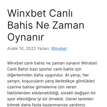
Winxbet Canlı
Bahis Ne Zaman
Oynanır
Aralık 10, 2022
Yazarı:
Winxbet
Winxbet canlı bahis ne zaman oynanır Winxbet
Canlı Bahsi bazı sporlar canlı bahis için
diğerlerinden daha uygundur. At yarışı, her
yarışın, koşucuların yarış ilerledikçe gördükleri
üzerine bahse girmelerine izin veren
faktörlerden etkilenebildiği, sürekli değişen bir
spor etkinliğine iyi bir örnektir. Genel terimleri
bilmek daha fazla kazanmanıza yardımcı