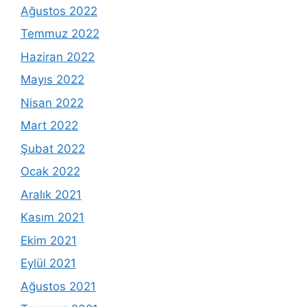
Ağustos 2022
Temmuz 2022
Haziran 2022
Mayıs 2022
Nisan 2022
Mart 2022
Şubat 2022
Ocak 2022
Aralık 2021
Kasım 2021
Ekim 2021
Eylül 2021
Ağustos 2021