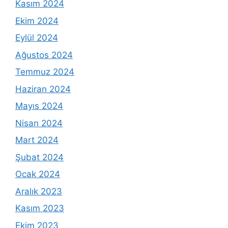
Kasım 2024
Ekim 2024
Eylül 2024
Ağustos 2024
Temmuz 2024
Haziran 2024
Mayıs 2024
Nisan 2024
Mart 2024
Şubat 2024
Ocak 2024
Aralık 2023
Kasım 2023
Ekim 2023