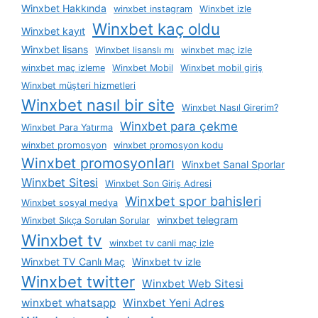
Winxbet Hakkında
winxbet instagram
Winxbet izle
Winxbet kaç oldu
Winxbet kayıt
Winxbet lisans
Winxbet lisanslı mı
winxbet maç izle
winxbet maç izleme
Winxbet Mobil
Winxbet mobil giriş
Winxbet müşteri hizmetleri
Winxbet nasıl bir site
Winxbet Nasıl Girerim?
Winxbet para çekme
Winxbet Para Yatırma
winxbet promosyon
winxbet promosyon kodu
Winxbet promosyonları
Winxbet Sanal Sporlar
Winxbet Sitesi
Winxbet Son Giriş Adresi
Winxbet spor bahisleri
Winxbet sosyal medya
winxbet telegram
Winxbet Sıkça Sorulan Sorular
Winxbet tv
winxbet tv canli maç izle
Winxbet TV Canlı Maç
Winxbet tv izle
Winxbet twitter
Winxbet Web Sitesi
winxbet whatsapp
Winxbet Yeni Adres