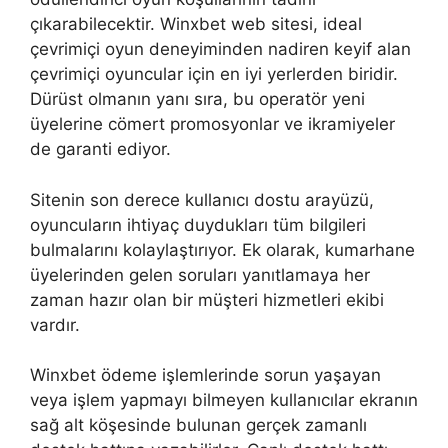
çıkarabilecektir. Winxbet web sitesi, ideal
çevrimiçi oyun deneyiminden nadiren keyif alan
çevrimiçi oyuncular için en iyi yerlerden biridir.
Dürüst olmanın yanı sıra, bu operatör yeni
üyelerine cömert promosyonlar ve ikramiyeler
de garanti ediyor.
Sitenin son derece kullanıcı dostu arayüzü,
oyuncuların ihtiyaç duydukları tüm bilgileri
bulmalarını kolaylaştırıyor. Ek olarak, kumarhane
üyelerinden gelen soruları yanıtlamaya her
zaman hazır olan bir müşteri hizmetleri ekibi
vardır.
Winxbet ödeme işlemlerinde sorun yaşayan
veya işlem yapmayı bilmeyen kullanıcılar ekranın
sağ alt köşesinde bulunan gerçek zamanlı