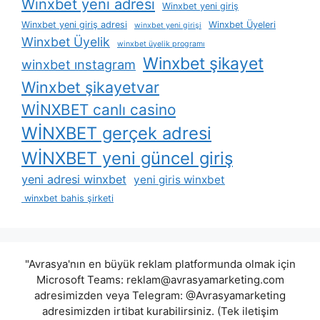
Winxbet yeni adresi
Winxbet yeni giriş
Winxbet yeni giriş adresi
Winxbet Üyeleri
winxbet yeni girişi
Winxbet Üyelik
winxbet üyelik programı
Winxbet şikayet
winxbet ınstagram
Winxbet şikayetvar
WİNXBET canlı casino
WİNXBET gerçek adresi
WİNXBET yeni güncel giriş
yeni adresi winxbet
yeni giris winxbet
winxbet bahis şirketi
"Avrasya'nın en büyük reklam platformunda olmak için
Microsoft Teams:
reklam@avrasyamarketing.com
adresimizden veya Telegram: @Avrasyamarketing
adresimizden irtibat kurabilirsiniz. (Tek iletişim