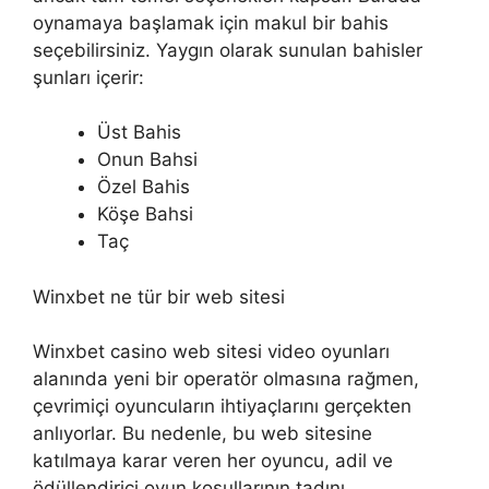
oynamaya başlamak için makul bir bahis
seçebilirsiniz. Yaygın olarak sunulan bahisler
şunları içerir:
Üst Bahis
Onun Bahsi
Özel Bahis
Köşe Bahsi
Taç
Winxbet ne tür bir web sitesi
Winxbet casino web sitesi video oyunları
alanında yeni bir operatör olmasına rağmen,
çevrimiçi oyuncuların ihtiyaçlarını gerçekten
anlıyorlar. Bu nedenle, bu web sitesine
katılmaya karar veren her oyuncu, adil ve
ödüllendirici oyun koşullarının tadını