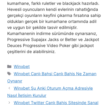
kumarhane, farklı ruletler ve blackjack hazırladı.
Hevesli oyuncuların kendi evlerinin rahatlığında
gerçekçi oyunların keyfini çıkarma fırsatına sahip
oldukları gerçek bir kumarhane ortamında adil
ve uygun bir şekilde tasvir edilmiştir.
Kumarhanenin indirme sürümünde oynarsanız,
Progressive Supajax Jacks or Better ve Jackpot
Deuces Progressive Video Poker gibi jackpot
çeşitlerini de alabilirsiniz.
Kategoriler
Winxbet
Etiketler
Winxbet Canlı Bahsi Canlı Bahis Ne Zaman
Oynanır
Winxbet Şu Anki Oturum Açma Adresiyle
Nasıl İletişim Kurulur
Winxbet Twitter Canlı Bahis Sitesinde Sanal