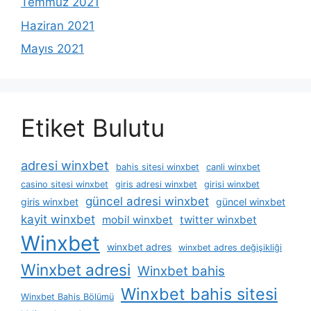
Temmuz 2021
Haziran 2021
Mayıs 2021
Etiket Bulutu
adresi winxbet
bahis sitesi winxbet
canli winxbet
casino sitesi winxbet
giris adresi winxbet
girisi winxbet
güncel adresi winxbet
giris winxbet
güncel winxbet
kayit winxbet
mobil winxbet
twitter winxbet
Winxbet
winxbet adres
winxbet adres değişikliği
Winxbet adresi
Winxbet bahis
Winxbet bahis sitesi
Winxbet Bahis Bölümü