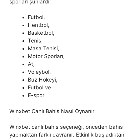
sporları şunlardır:
Futbol, ​​
Hentbol, ​​
Basketbol, ​​
Tenis,
Masa Tenisi,
Motor Sporları,
At,
Voleybol,
Buz Hokeyi,
Futbol ve
E-spor
Winxbet Canlı Bahis Nasıl Oynanır
Winxbet canlı bahis seçeneği, önceden bahis
yapmaktan farklı davranır. Etkinlik başladıktan