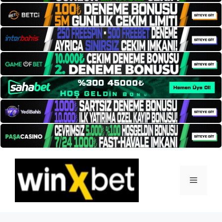
İçeriğe
atla
Menü