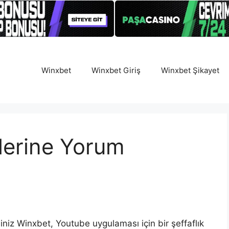
Winxbet
Winxbet Giriş
Winxbet Şikayet
lerine Yorum
niz Winxbet, Youtube uygulaması için bir şeffaflık