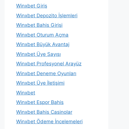
Winxbet Giriş
Winxbet Depozito İşlemleri
Winxbet Bahis Girişi
Winxbet Oturum Açma
Winxbet Büyük Avantaj
Winxbet Üye Sayısı
Winxbet Profesyonel Arayüz
Winxbet Deneme Oyunları
Winxbet Üye İletişimi
Winxbet
Winxbet Espor Bahis
Winxbet Bahis Casinolar
Winxbet Ödeme İncelemeleri