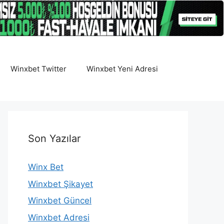
Winxbet Twitter
Winxbet Yeni Adresi
Son Yazılar
Winx Bet
Winxbet Şikayet
Winxbet Güncel
Winxbet Adresi