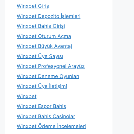
Winxbet Giriş
Winxbet Depozito İşlemleri
Winxbet Bahis Girişi
Winxbet Oturum Açma
Winxbet Büyük Avantaj
Winxbet Üye Sayısı
Winxbet Profesyonel Arayüz
Winxbet Deneme Oyunları
Winxbet Üye İletişimi
Winxbet
Winxbet Espor Bahis
Winxbet Bahis Casinolar
Winxbet Ödeme İncelemeleri