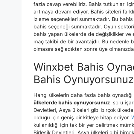
fazla cevap verebiliriz. Bahis tutkunları i
artmaya devam ediyor. Bahis siteleri farkl
izleme seçenekleri sunmaktadır. Bu bahis o
bahis seçeneği sunmaktadır. Oyun sektörün
bahis yapan ülkelerde de değişiklikler ve
maç takibi de bir avantajdır. Bu nedenle ba
olmasını sağladıktan sonra üye olmanızda
Winxbet Bahis Oynad
Bahis Oynuyorsunuz
Hangi ülkelerin daha fazla bahis oynadığı 
ülkelerde bahis oynuyorsunuz
soru işar
Devletleri, Asya ülkeleri gibi birçok ülked
olduğu için geniş bir kitleye hitap ediyor.
W
kullanıldığı için tek bir yer belirtmek müm
Birleşik Devletleri, Asya ülkeleri gibi bir