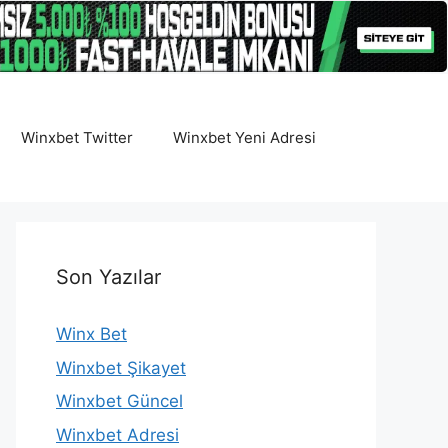
Winxbet Twitter
Winxbet Yeni Adresi
Son Yazılar
Winx Bet
Winxbet Şikayet
Winxbet Güncel
Winxbet Adresi