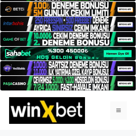
İçeriğe
atla
Menü