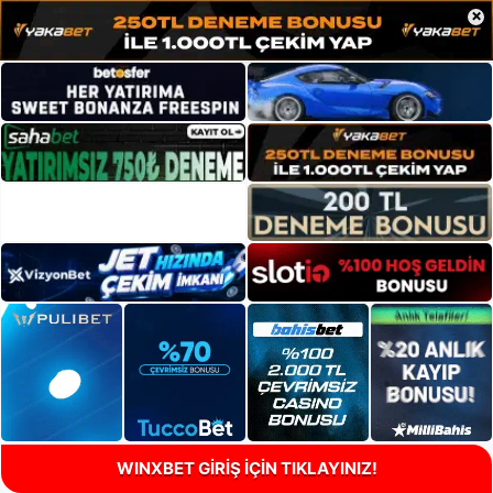
×
WINXBET GİRİŞ İÇİN TIKLAYINIZ!