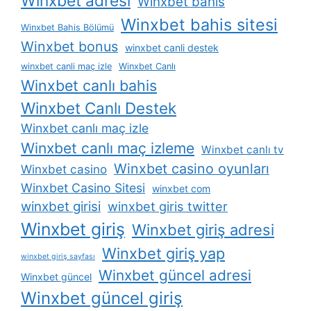
Winxbet adresi
Winxbet bahis
Winxbet bahis sitesi
Winxbet Bahis Bölümü
Winxbet bonus
winxbet canli destek
winxbet canli maç izle
Winxbet Canlı
Winxbet canlı bahis
Winxbet Canlı Destek
Winxbet canlı maç izle
Winxbet canlı maç izleme
Winxbet canlı tv
Winxbet casino oyunları
Winxbet casino
Winxbet Casino Sitesi
winxbet com
winxbet girisi
winxbet giris twitter
Winxbet giriş
Winxbet giriş adresi
Winxbet giriş yap
winxbet giriş sayfası
Winxbet güncel adresi
Winxbet güncel
Winxbet güncel giriş