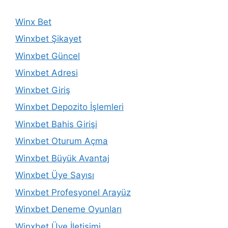
Winx Bet
Winxbet Şikayet
Winxbet Güncel
Winxbet Adresi
Winxbet Giriş
Winxbet Depozito İşlemleri
Winxbet Bahis Girişi
Winxbet Oturum Açma
Winxbet Büyük Avantaj
Winxbet Üye Sayısı
Winxbet Profesyonel Arayüz
Winxbet Deneme Oyunları
Winxbet Üye İletişimi