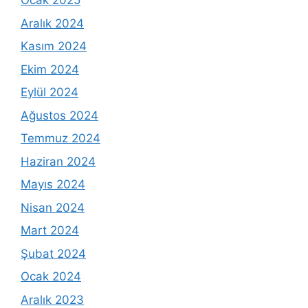
Ocak 2025
Aralık 2024
Kasım 2024
Ekim 2024
Eylül 2024
Ağustos 2024
Temmuz 2024
Haziran 2024
Mayıs 2024
Nisan 2024
Mart 2024
Şubat 2024
Ocak 2024
Aralık 2023