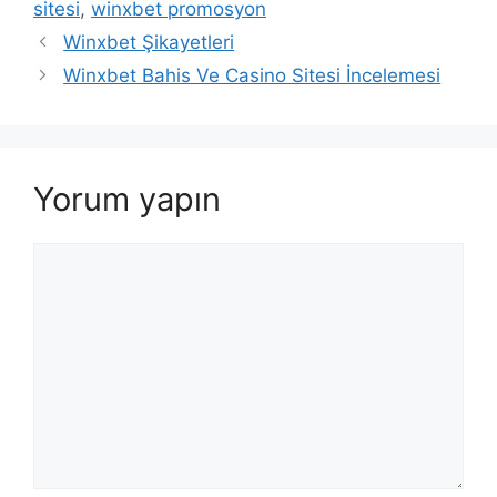
sitesi
,
winxbet promosyon
Winxbet Şikayetleri
Winxbet Bahis Ve Casino Sitesi İncelemesi
Yorum yapın
Yorum