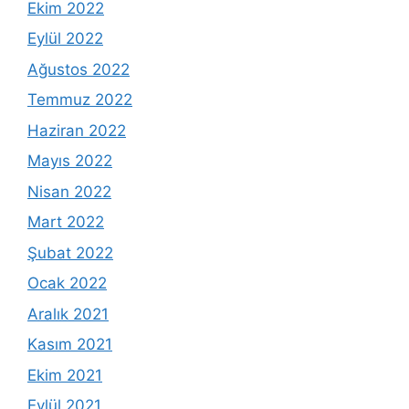
Ekim 2022
Eylül 2022
Ağustos 2022
Temmuz 2022
Haziran 2022
Mayıs 2022
Nisan 2022
Mart 2022
Şubat 2022
Ocak 2022
Aralık 2021
Kasım 2021
Ekim 2021
Eylül 2021