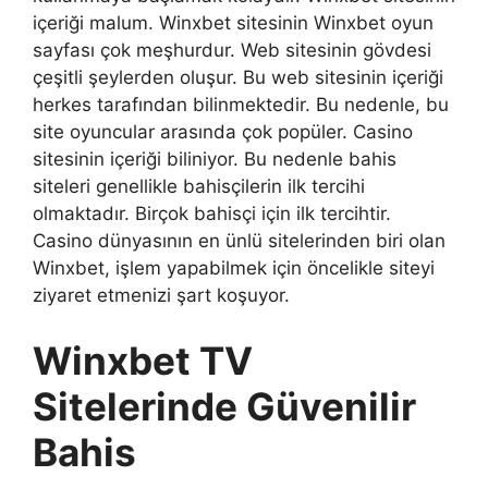
içeriği malum. Winxbet sitesinin Winxbet oyun
sayfası çok meşhurdur. Web sitesinin gövdesi
çeşitli şeylerden oluşur. Bu web sitesinin içeriği
herkes tarafından bilinmektedir. Bu nedenle, bu
site oyuncular arasında çok popüler. Casino
sitesinin içeriği biliniyor. Bu nedenle bahis
siteleri genellikle bahisçilerin ilk tercihi
olmaktadır. Birçok bahisçi için ilk tercihtir.
Casino dünyasının en ünlü sitelerinden biri olan
Winxbet, işlem yapabilmek için öncelikle siteyi
ziyaret etmenizi şart koşuyor.
Winxbet TV
Sitelerinde Güvenilir
Bahis