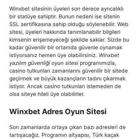
Winxbet sitesinin üyeleri son derece ayrıcalıklı
bir statüye sahiptir. Bunun nedeni ise sitenin
SSL sertifikasına sahip olduğu söylenebilir. Web
sitesi, üyeleri hakkında tanımlanabilir bilgileri
kimsenin erişemeyeceği şekilde saklar. Sizde bu
kadar güvenilir bir ortamda güvenle oynamak
istiyorsanız hemen üye olabilirsiniz.
Winxbet
yazılım güvenliği oyun sitesi
programımızla,
casino tutkunları zamanlarını güvenilir bir sitede
geçirmek ve büyük kazançların tadını çıkarmak
istiyor. Ancak casino tutkunları istemeden de
olsa siteye hileli üye olabilirler.
Winxbet Adres Oyun Sitesi
Son zamanlarda ortaya çıkan bazı adresleri de
tartışacağız. Programın altyapısı, Türk kaçak