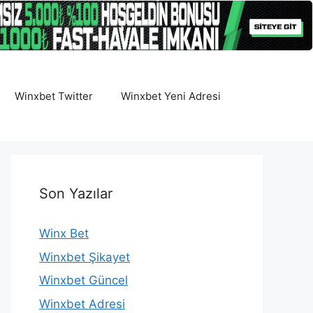
Winxbet Twitter
Winxbet Yeni Adresi
Son Yazılar
Winx Bet
Winxbet Şikayet
Winxbet Güncel
Winxbet Adresi