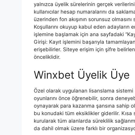
yalnızca üyelik sürelerinin gerçek verilerini
kullanıcılar hesap numaralarını da saklama
üzerinden fon akışının sorunsuz olmasını s
Koşullarını okuyup kabul eden adayların en
işlemine başlamak için ana sayfadaki “Kayıt 
Girişi: Kayıt işlemini başarıyla tamamlayan 
erişebilirler. Siteye erişim için şifre beli
önceliklidir.
Winxbet Üyelik Üye
Özel olarak uygulanan lisanslama sistem
oyunlarını önce öğrenebilir, sonra deneyebi
oynayarak para kazanma şansına sahip olur
bu konudaki tüm eksiklikler giderilir. Kısa
kurularak tüm alanlarda süreklilik sağlanmış
da dahil olmak üzere farklı bir organizasyo