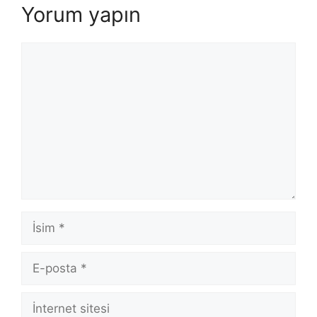
Yorum yapın
Yorum
İsim
E-
posta
İnternet