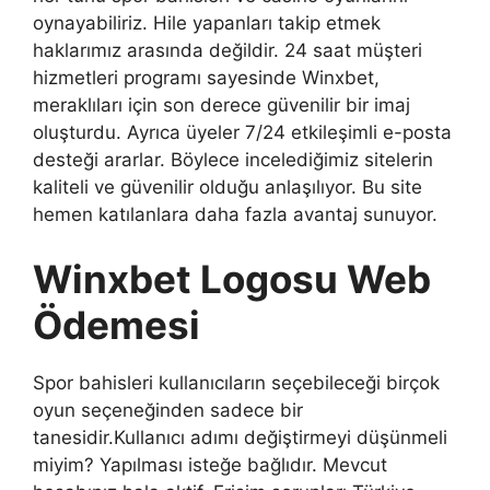
oynayabiliriz. Hile yapanları takip etmek
haklarımız arasında değildir. 24 saat müşteri
hizmetleri programı sayesinde Winxbet,
meraklıları için son derece güvenilir bir imaj
oluşturdu. Ayrıca üyeler 7/24 etkileşimli e-posta
desteği ararlar. Böylece incelediğimiz sitelerin
kaliteli ve güvenilir olduğu anlaşılıyor. Bu site
hemen katılanlara daha fazla avantaj sunuyor.
Winxbet Logosu Web
Ödemesi
Spor bahisleri kullanıcıların seçebileceği birçok
oyun seçeneğinden sadece bir
tanesidir.Kullanıcı adımı değiştirmeyi düşünmeli
miyim? Yapılması isteğe bağlıdır. Mevcut