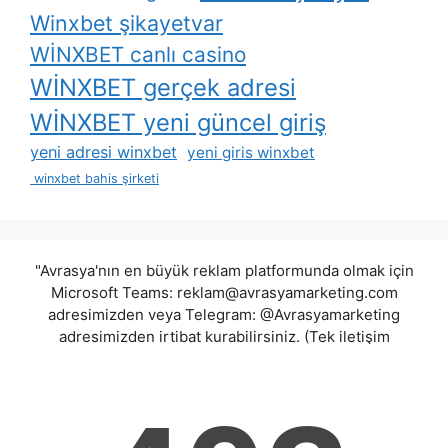
Winxbet şikayetvar
WİNXBET canlı casino
WİNXBET gerçek adresi
WİNXBET yeni güncel giriş
yeni adresi winxbet
yeni giris winxbet
winxbet bahis şirketi
"Avrasya'nın en büyük reklam platformunda olmak için
Microsoft Teams:
reklam@avrasyamarketing.com
adresimizden veya Telegram: @Avrasyamarketing
adresimizden irtibat kurabilirsiniz. (Tek iletişim
adreslerimiz teams / telegram ve mail adresimizdir.
Harici hiçbir iletişim adresimiz bulunmamaktadır.
Lütfen itibar etmeyiniz.) Türkiye yasalarına göre 7258
sayılı kanun uyarınca yasa dışı bahis oynamanın
cezaları mevcuttur. Şu an bulunduğunuz site hiç bir