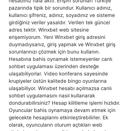
hesabınız hala aktif. Erişim sorunları Türkiye
pazarında tipik bir sorundur. Kullanıcı adınız,
kullanıcı şifreniz, adınız, soyadınız ve sisteme
girdiğiniz veriler yasaldır. Verilen tek güncel
adres tektir. Winxbet web sitesine
erişemiyorum. Yeni Winxbet giriş adresini
duymadıysanız, giriş yapmak ve Winxbet giriş
sorunlarınızı çözmek için bunu kullanın.
Hesabına bahis oynamak istemeyenler canlı
sohbet uygulaması üzerinden desteğe
ulaşabiliyorlar. Video konferans sayesinde
krupiyeler üstün kalitede bingo oyunlarına
ulaşabiliyor. Winxbet hesabı açılmazsa canlı
sohbet uygulamasını nasıl kullanarak
dondurabilirsiniz? Hesap kilitleme işlemi hızlıdır.
Oyuncular bahis oynamaya devam etmek için
gelecekte hesaplarını etkinleştirebilirler. Ek
olarak, oyuncuların oturum açtıkları web