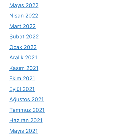
Mayıs 2022
Nisan 2022
Mart 2022
Şubat 2022
Ocak 2022
Aralık 2021
Kasım 2021
Ekim 2021
Eylül 2021
Ağustos 2021
Temmuz 2021
Haziran 2021
Mayıs 2021