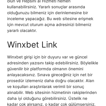
olun ve Hepsini al Hizmeti hemen
kullanabilirsiniz. Yararlı sonuçlar arasında
olduğunuzu bilmeniz için derinlemesine bir
inceleme yapacağız. Bu web sitesine erişmek
için mevcut oturum açma adresinizi bilmeniz
yararlı olacaktır.
Winxbet Link
Winxbet girişi için bir duyuru var ve güncel
adresinden yazısını takip edebilirsiniz. Böylelikle
güvenilir bir platformda olmanın önemini
anlayacaksınız. Sınava gireceğiniz için net bir
prosedür izlemeniz daha doğru olacaktır. Alan
ve koşulları araştırılarak verimli bir sonuç
alınabilir. Web sitesinin hizmetinin rakiplerinden
daha iyi olduğunu görebilirsiniz. Üstelik ne
kadar çok alırsanız, o kadar çok gülümsersiniz.