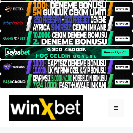
İçeriğe
atla
Menü