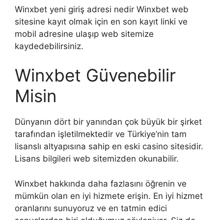
Winxbet yeni giriş adresi nedir Winxbet web
sitesine kayıt olmak için en son kayıt linki ve
mobil adresine ulaşıp web sitemize
kaydedebilirsiniz.
Winxbet Güvenebilir
Misin
Dünyanın dört bir yanından çok büyük bir şirket
tarafından işletilmektedir ve Türkiye’nin tam
lisanslı altyapısına sahip en eski casino sitesidir.
Lisans bilgileri web sitemizden okunabilir.
Winxbet hakkında daha fazlasını öğrenin ve
mümkün olan en iyi hizmete erişin. En iyi hizmet
oranlarını sunuyoruz ve en tatmin edici