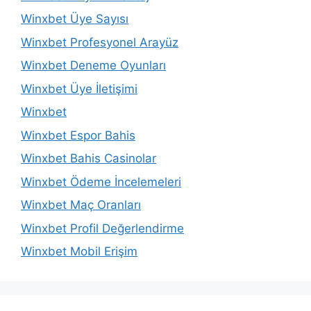
Winxbet Üye Sayısı
Winxbet Profesyonel Arayüz
Winxbet Deneme Oyunları
Winxbet Üye İletişimi
Winxbet
Winxbet Espor Bahis
Winxbet Bahis Casinolar
Winxbet Ödeme İncelemeleri
Winxbet Maç Oranları
Winxbet Profil Değerlendirme
Winxbet Mobil Erişim