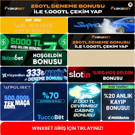
×
WINXBET GİRİŞ İÇİN TIKLAYINIZ!