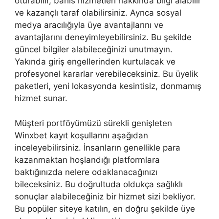
oturabilir, bahis hizmetleri hakkında bilgi alabilir
ve kazançlı taraf olabilirsiniz. Ayrıca sosyal
medya aracılığıyla üye avantajlarını ve
avantajlarını deneyimleyebilirsiniz. Bu şekilde
güncel bilgiler alabileceğinizi unutmayın.
Yakında giriş engellerinden kurtulacak ve
profesyonel kararlar verebileceksiniz. Bu üyelik
paketleri, yeni lokasyonda kesintisiz, donmamış
hizmet sunar.
Müşteri portföyümüzü sürekli genişleten
Winxbet kayıt koşullarını aşağıdan
inceleyebilirsiniz. İnsanların genellikle para
kazanmaktan hoşlandığı platformlara
baktığınızda nelere odaklanacağınızı
bileceksiniz. Bu doğrultuda oldukça sağlıklı
sonuçlar alabileceğiniz bir hizmet sizi bekliyor.
Bu popüler siteye katılın, en doğru şekilde üye