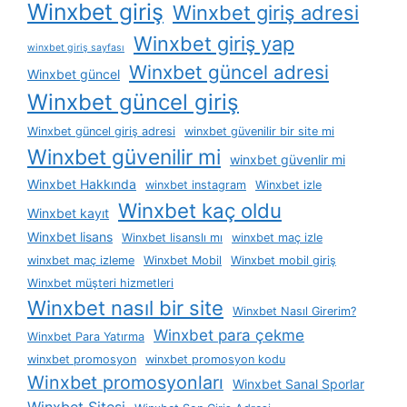
Winxbet giriş
Winxbet giriş adresi
Winxbet giriş yap
winxbet giriş sayfası
Winxbet güncel adresi
Winxbet güncel
Winxbet güncel giriş
Winxbet güncel giriş adresi
winxbet güvenilir bir site mi
Winxbet güvenilir mi
winxbet güvenlir mi
Winxbet Hakkında
winxbet instagram
Winxbet izle
Winxbet kaç oldu
Winxbet kayıt
Winxbet lisans
Winxbet lisanslı mı
winxbet maç izle
winxbet maç izleme
Winxbet Mobil
Winxbet mobil giriş
Winxbet müşteri hizmetleri
Winxbet nasıl bir site
Winxbet Nasıl Girerim?
Winxbet para çekme
Winxbet Para Yatırma
winxbet promosyon
winxbet promosyon kodu
Winxbet promosyonları
Winxbet Sanal Sporlar