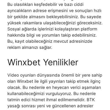
Bu olasılıkları keşfedebilir ve bazı ciddi
ayrıcalıkların adrese erişmesini ve sonuçları hızlı
bir şekilde almasını bekleyebilirsiniz. Bu sayede
yüksek rakamlara ulaşabileceğinizi göreceksiniz.
Sosyal ağlarda işlerinizi kolaylaştıran platform
hakkında bilgi ve yorumları takip edebilirsiniz.
Bu, kayıt olabileceğiniz mevcut adresinizde
reklam almanızı sağlar.
Winxbet Yenilikler
Video oyunları dünyasında önemli bir yere sahip
olan Winxbet ile ilgili yayınları takip etmek ilginç
olacak. Bu nedenle en heyecan verici aşamaları
kullanabileceğimizi vurguluyoruz. Bu nedenle
tatmin edici hizmet ihmal edilmemelidir. BTK
yasağı sonrası yeni ve güncellenen adresler