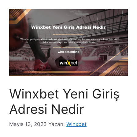
Winxbet Yeni Giriş
Adresi Nedir
Mayıs 13, 2023
Yazarı:
Winxbet