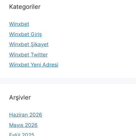
Kategoriler
Winxbet
Winxbet Giriş
Winxbet Şikayet
Winxbet Twitter
Winxbet Yeni Adresi
Arşivler
Haziran 2026
Mayıs 2026
Eylül 2025