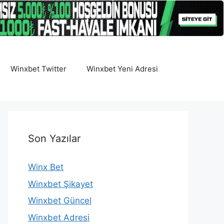
Winxbet Twitter
Winxbet Yeni Adresi
Son Yazılar
Winx Bet
Winxbet Şikayet
Winxbet Güncel
Winxbet Adresi