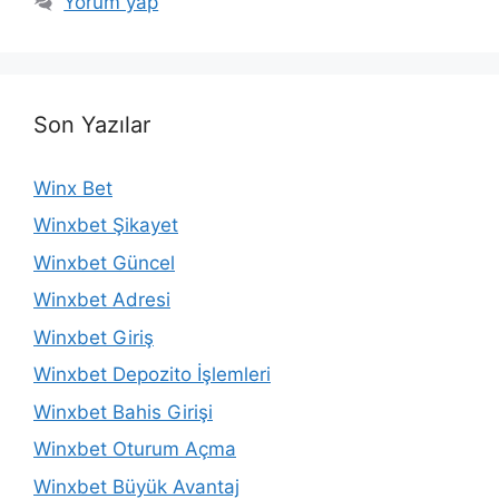
Yorum yap
Son Yazılar
Winx Bet
Winxbet Şikayet
Winxbet Güncel
Winxbet Adresi
Winxbet Giriş
Winxbet Depozito İşlemleri
Winxbet Bahis Girişi
Winxbet Oturum Açma
Winxbet Büyük Avantaj