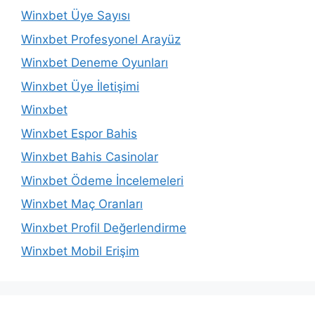
Winxbet Üye Sayısı
Winxbet Profesyonel Arayüz
Winxbet Deneme Oyunları
Winxbet Üye İletişimi
Winxbet
Winxbet Espor Bahis
Winxbet Bahis Casinolar
Winxbet Ödeme İncelemeleri
Winxbet Maç Oranları
Winxbet Profil Değerlendirme
Winxbet Mobil Erişim