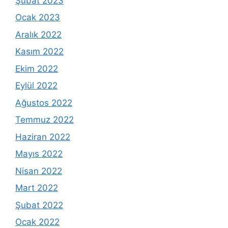
Şubat 2023
Ocak 2023
Aralık 2022
Kasım 2022
Ekim 2022
Eylül 2022
Ağustos 2022
Temmuz 2022
Haziran 2022
Mayıs 2022
Nisan 2022
Mart 2022
Şubat 2022
Ocak 2022