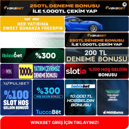
×
WINXBET GİRİŞ İÇİN TIKLAYINIZ!