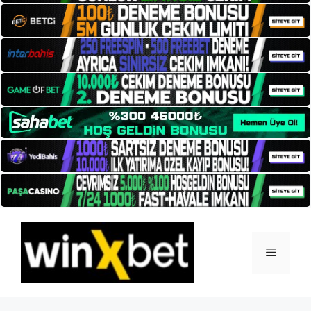
İçeriğe
atla
Menü