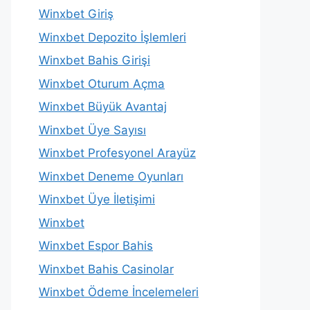
Winxbet Giriş
Winxbet Depozito İşlemleri
Winxbet Bahis Girişi
Winxbet Oturum Açma
Winxbet Büyük Avantaj
Winxbet Üye Sayısı
Winxbet Profesyonel Arayüz
Winxbet Deneme Oyunları
Winxbet Üye İletişimi
Winxbet
Winxbet Espor Bahis
Winxbet Bahis Casinolar
Winxbet Ödeme İncelemeleri