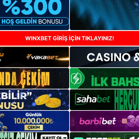
WINXBET GİRİŞ İÇİN TIKLAYINIZ!