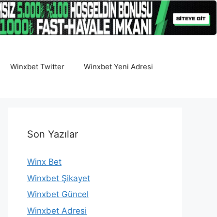
Winxbet Twitter
Winxbet Yeni Adresi
Son Yazılar
Winx Bet
Winxbet Şikayet
Winxbet Güncel
Winxbet Adresi