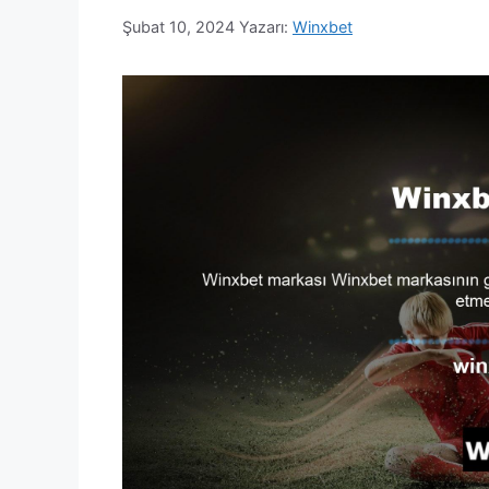
Şubat 10, 2024
Yazarı:
Winxbet